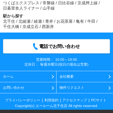
つくばエクスプレス
/
常磐線
/
日比谷線
/
京成押上線
/
日暮里舎人ライナー
/
山手線
駅から探す
北千住
/
北綾瀬
/
綾瀬
/
青井
/
お花茶屋
/
亀有
/
牛田
/
千住大橋
/
京成立石
/
西新井
電話でお問い合わせ
営業時間：
10:00～19:00
定休日：
毎週水曜日(祝日の場合は営業)
ホーム
会社概要
お問い合わせ
物件リクエスト
プライバシーポリシー
利用規約
アクセスマップ
PCサイト
Copyright(c) エールーム北千住店 All rights reserved.