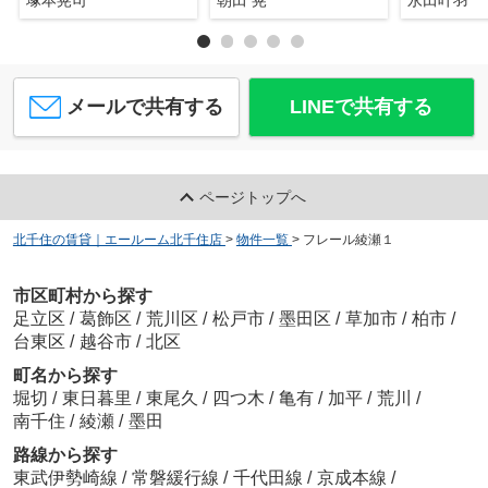
メールで共有する
LINEで共有する
ページトップへ
北千住の賃貸｜エールーム北千住店
>
物件一覧
>
フレール綾瀬１
市区町村から探す
足立区
/
葛飾区
/
荒川区
/
松戸市
/
墨田区
/
草加市
/
柏市
/
台東区
/
越谷市
/
北区
町名から探す
堀切
/
東日暮里
/
東尾久
/
四つ木
/
亀有
/
加平
/
荒川
/
南千住
/
綾瀬
/
墨田
路線から探す
東武伊勢崎線
/
常磐緩行線
/
千代田線
/
京成本線
/