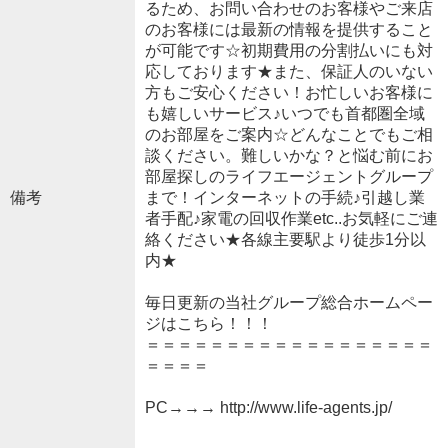
るため、お問い合わせのお客様やご来店
のお客様には最新の情報を提供すること
が可能です☆初期費用の分割払いにも対
応しております★また、保証人のいない
方もご安心ください！お忙しいお客様に
も嬉しいサービス♪いつでも首都圏全域
のお部屋をご案内☆どんなことでもご相
談ください。難しいかな？と悩む前にお
部屋探しのライフエージェントグループ
備考
まで！インターネットの手続♪引越し業
者手配♪家電の回収作業etc..お気軽にご連
絡ください★各線主要駅より徒歩1分以
内★
毎日更新の当社グループ総合ホームペー
ジはこちら！！！
＝＝＝＝＝＝＝＝＝＝＝＝＝＝＝＝＝＝
＝＝＝＝
PC→→→ http://www.life-agents.jp/