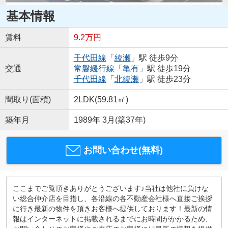
基本情報
賃料
9.2万円
千代田線
「
綾瀬
」駅 徒歩9分
交通
常磐緩行線
「
亀有
」駅 徒歩19分
千代田線
「
北綾瀬
」駅 徒歩23分
間取り(面積)
2LDK(59.81㎡)
築年月
1989年 3月(築37年)
お問い合わせ(無料)
ここまでご覧頂きありがとうございます♪当社は他社に負けな
い総合仲介店を目指し、各沿線の各不動産会社様へ直接ご挨拶
に行き最新の物件を頂きお客様へ提供しております！最新の情
報はインターネットに掲載されるまでにお時間がかかるため、