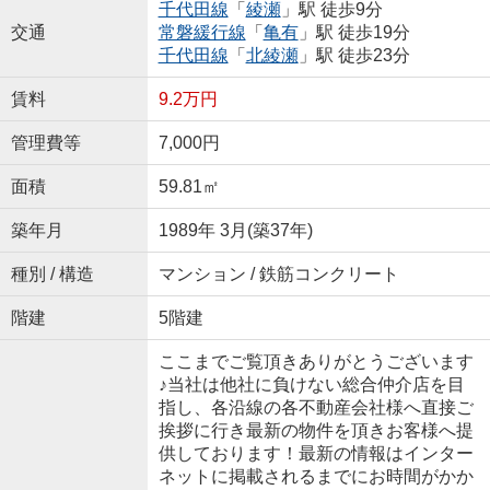
千代田線
「
綾瀬
」駅 徒歩9分
交通
常磐緩行線
「
亀有
」駅 徒歩19分
千代田線
「
北綾瀬
」駅 徒歩23分
賃料
9.2万円
管理費等
7,000円
面積
59.81㎡
築年月
1989年 3月(築37年)
種別 / 構造
マンション / 鉄筋コンクリート
階建
5階建
ここまでご覧頂きありがとうございます
♪当社は他社に負けない総合仲介店を目
指し、各沿線の各不動産会社様へ直接ご
挨拶に行き最新の物件を頂きお客様へ提
供しております！最新の情報はインター
ネットに掲載されるまでにお時間がかか