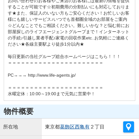
お問い合わせのお客様やご来店のお客様には最新の情報を提供
することが可能です☆初期費用の分割払いにも対応しておりま
す★また、保証人のいない方もご安心ください！お忙しいお客
様にも嬉しいサービス♪いつでも首都圏全域のお部屋をご案内
☆どんなことでもご相談ください。難しいかな？と悩む前にお
部屋探しのライフエージェントグループまで！インターネット
の手続♪引越し業者手配♪家電の回収作業etc..お気軽にご連絡く
ださい★各線主要駅より徒歩1分以内★
毎日更新の当社グループ総合ホームページはこちら！！！
＝＝＝＝＝＝＝＝＝＝＝＝＝＝＝＝＝＝＝＝＝＝
PC→→→ http://www.life-agents.jp/
＝＝＝＝＝＝＝＝＝＝＝＝＝＝＝＝＝＝＝＝＝＝
水曜定休：10:00～19:00まで元気に営業中！
物件概要
所在地
東京都
葛飾区
西亀有
２丁目