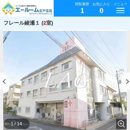
閲覧履歴
お気に入り
メニュー
1
0
フレール綾瀬１ (
2
室)
1 / 14