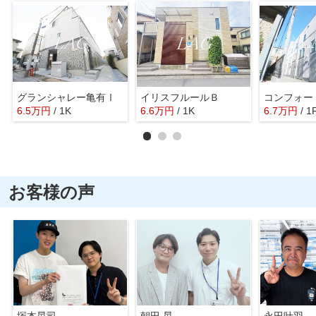
グランシャレー亀有Ⅰ
イリスフルールＢ
6.5
万
円
/ 1K
6.6
万
円
/ 1K
6.7
万
円
/ 1
お客様の声
塚本晃司
朝田 晃
永田叶羽