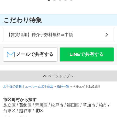
こだわり特集
【賃貸特集】仲介手数料無料or半額
メールで共有する
LINEで共有する
ページトップへ
北千住の賃貸｜エールーム北千住店
>
物件一覧
>
ベルエイト北綾瀬Ⅱ
市区町村から探す
足立区
/
葛飾区
/
荒川区
/
松戸市
/
墨田区
/
草加市
/
柏市
/
台東区
/
越谷市
/
北区