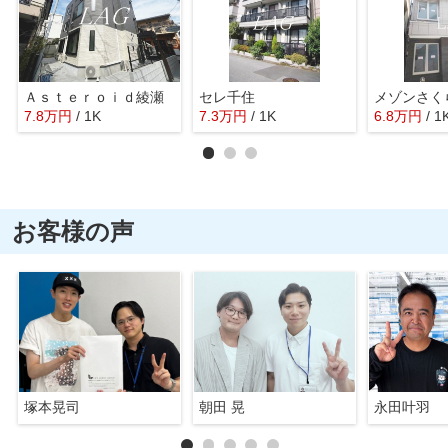
Ａｓｔｅｒｏｉｄ綾瀬
セレ千住
メゾンさく
7.8
万
円
/ 1K
7.3
万
円
/ 1K
6.8
万
円
/ 1
お客様の声
塚本晃司
朝田 晃
永田叶羽