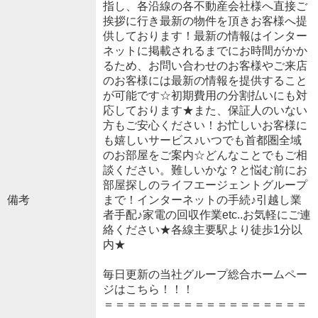
指し、各沿線の各不動産会社様へ直接ご
挨拶に行き最新の物件を頂きお客様へ提
供しております！最新の情報はインター
ネットに掲載されるまでにお時間がかか
るため、お問い合わせのお客様やご来店
のお客様には最新の情報を提供すること
が可能です☆初期費用の分割払いにも対
応しております★また、保証人のいない
方もご安心ください！お忙しいお客様に
も嬉しいサービス♪いつでも首都圏全域
のお部屋をご案内☆どんなことでもご相
談ください。難しいかな？と悩む前にお
部屋探しのライフエージェントグループ
備考
まで！インターネットの手続♪引越し業
者手配♪家電の回収作業etc..お気軽にご連
絡ください★各線主要駅より徒歩1分以
内★
毎日更新の当社グループ総合ホームペー
ジはこちら！！！
＝＝＝＝＝＝＝＝＝＝＝＝＝＝＝＝＝＝