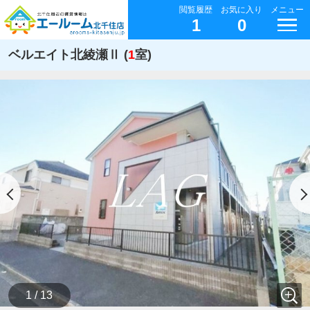
閲覧履歴
お気に入り
メニュー
1
0
ベルエイト北綾瀬Ⅱ (
1
室)
1 / 13