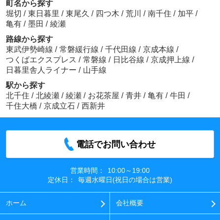
町名から探す
堀切
/
東日暮里
/
東尾久
/
四つ木
/
荒川
/
南千住
/
加平
/
亀有
/
墨田
/
綾瀬
路線から探す
東武伊勢崎線
/
常磐緩行線
/
千代田線
/
京成本線
/
つくばエクスプレス
/
常磐線
/
日比谷線
/
京成押上線
/
日暮里舎人ライナー
/
山手線
駅から探す
北千住
/
北綾瀬
/
綾瀬
/
お花茶屋
/
青井
/
亀有
/
牛田
/
千住大橋
/
京成立石
/
西新井
電話でお問い合わせ
営業時間：
10:00～19:00
定休日：
毎週水曜日(祝日の場合は営業)
ホーム
会社概要