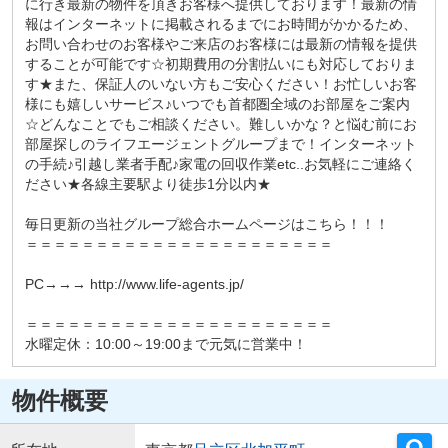
に行き最新の物件を頂きお客様へ提供しております！最新の情
報はインターネットに掲載されるまでにお時間がかかるため、
お問い合わせのお客様やご来店のお客様には最新の情報を提供
することが可能です☆初期費用の分割払いにも対応しておりま
す★また、保証人のいない方もご安心ください！お忙しいお客
様にも嬉しいサービス♪いつでも首都圏全域のお部屋をご案内
☆どんなことでもご相談ください。難しいかな？と悩む前にお
部屋探しのライフエージェントグループまで！インターネット
の手続♪引越し業者手配♪家電の回収作業etc..お気軽にご連絡く
ださい★各線主要駅より徒歩1分以内★
毎日更新の当社グループ総合ホームページはこちら！！！
＝＝＝＝＝＝＝＝＝＝＝＝＝＝＝＝＝＝＝＝＝＝
PC→→→ http://www.life-agents.jp/
＝＝＝＝＝＝＝＝＝＝＝＝＝＝＝＝＝＝＝＝＝＝
水曜定休：10:00～19:00まで元気に営業中！
物件概要