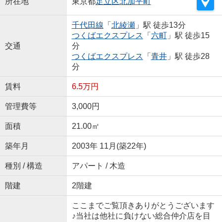
所在地
東京都
足立区
北加平町
千代田線
「
北綾瀬
」駅 徒歩13分
つくばエクスプレス
「
六町
」駅 徒歩15
交通
分
つくばエクスプレス
「
青井
」駅 徒歩28
分
賃料
6.5万円
管理費等
3,000円
面積
21.00㎡
築年月
2003年 11月(築22年)
種別 / 構造
アパート / 木造
階建
2階建
ここまでご覧頂きありがとうございます
♪当社は他社に負けない総合仲介店を目