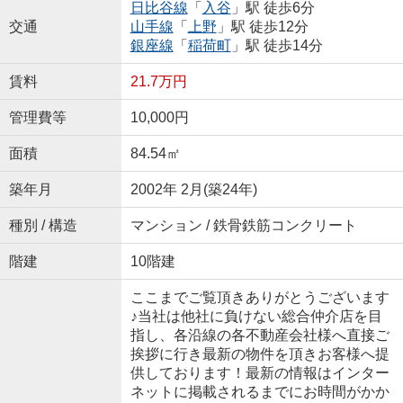
日比谷線
「
入谷
」駅 徒歩6分
交通
山手線
「
上野
」駅 徒歩12分
銀座線
「
稲荷町
」駅 徒歩14分
賃料
21.7万円
管理費等
10,000円
面積
84.54㎡
築年月
2002年 2月(築24年)
種別 / 構造
マンション / 鉄骨鉄筋コンクリート
階建
10階建
ここまでご覧頂きありがとうございます
♪当社は他社に負けない総合仲介店を目
指し、各沿線の各不動産会社様へ直接ご
挨拶に行き最新の物件を頂きお客様へ提
供しております！最新の情報はインター
ネットに掲載されるまでにお時間がかか