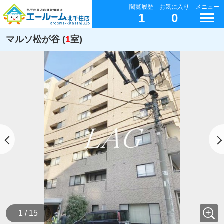
閲覧履歴
お気に入り
メニュー
1
0
マルソ松が谷 (
1
室)
1 / 15