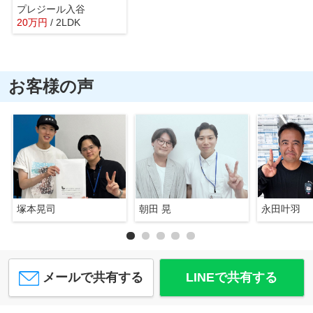
プレジール入谷
20
万
円
/ 2LDK
お客様の声
塚本晃司
朝田 晃
永田叶羽
メールで共有する
LINEで共有する