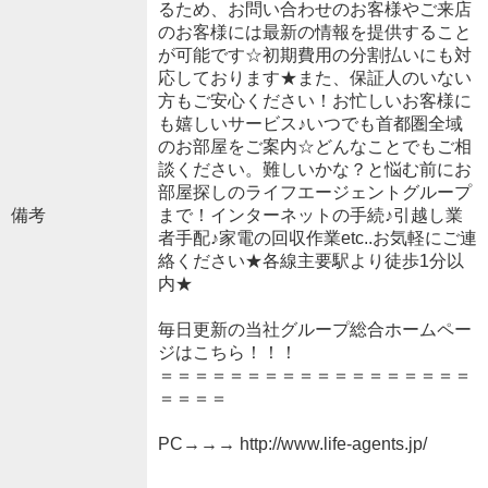
るため、お問い合わせのお客様やご来店
のお客様には最新の情報を提供すること
が可能です☆初期費用の分割払いにも対
応しております★また、保証人のいない
方もご安心ください！お忙しいお客様に
も嬉しいサービス♪いつでも首都圏全域
のお部屋をご案内☆どんなことでもご相
談ください。難しいかな？と悩む前にお
部屋探しのライフエージェントグループ
備考
まで！インターネットの手続♪引越し業
者手配♪家電の回収作業etc..お気軽にご連
絡ください★各線主要駅より徒歩1分以
内★
毎日更新の当社グループ総合ホームペー
ジはこちら！！！
＝＝＝＝＝＝＝＝＝＝＝＝＝＝＝＝＝＝
＝＝＝＝
PC→→→ http://www.life-agents.jp/