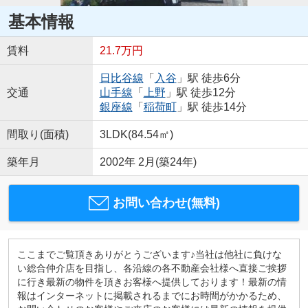
基本情報
賃料
21.7万円
日比谷線
「
入谷
」駅 徒歩6分
交通
山手線
「
上野
」駅 徒歩12分
銀座線
「
稲荷町
」駅 徒歩14分
間取り(面積)
3LDK(84.54㎡)
築年月
2002年 2月(築24年)
お問い合わせ(無料)
ここまでご覧頂きありがとうございます♪当社は他社に負けな
い総合仲介店を目指し、各沿線の各不動産会社様へ直接ご挨拶
に行き最新の物件を頂きお客様へ提供しております！最新の情
報はインターネットに掲載されるまでにお時間がかかるため、