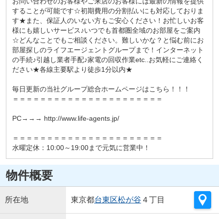
お問い合わせのお客様やご来店のお客様には最新の情報を提供
することが可能です☆初期費用の分割払いにも対応しておりま
す★また、保証人のいない方もご安心ください！お忙しいお客
様にも嬉しいサービス♪いつでも首都圏全域のお部屋をご案内
☆どんなことでもご相談ください。難しいかな？と悩む前にお
部屋探しのライフエージェントグループまで！インターネット
の手続♪引越し業者手配♪家電の回収作業etc..お気軽にご連絡く
ださい★各線主要駅より徒歩1分以内★
毎日更新の当社グループ総合ホームページはこちら！！！
＝＝＝＝＝＝＝＝＝＝＝＝＝＝＝＝＝＝＝＝＝＝
PC→→→ http://www.life-agents.jp/
＝＝＝＝＝＝＝＝＝＝＝＝＝＝＝＝＝＝＝＝＝＝
水曜定休：10:00～19:00まで元気に営業中！
物件概要
所在地
東京都
台東区
松が谷
４丁目