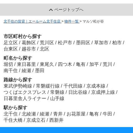
ページトップへ
北千住の賃貸｜エールーム北千住店
>
物件一覧
>
マルソ松が谷
市区町村から探す
足立区
/
葛飾区
/
荒川区
/
松戸市
/
墨田区
/
草加市
/
柏市
/
台東区
/
越谷市
/
北区
町名から探す
堀切
/
東日暮里
/
東尾久
/
四つ木
/
亀有
/
加平
/
荒川
/
南千住
/
綾瀬
/
墨田
路線から探す
東武伊勢崎線
/
常磐緩行線
/
千代田線
/
京成本線
/
つくばエクスプレス
/
常磐線
/
日比谷線
/
京成押上線
/
日暮里舎人ライナー
/
山手線
駅から探す
北千住
/
北綾瀬
/
綾瀬
/
青井
/
お花茶屋
/
亀有
/
牛田
/
千住大橋
/
京成立石
/
西新井