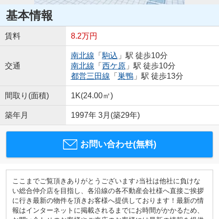
基本情報
賃料
8.2万円
南北線
「
駒込
」駅 徒歩10分
交通
南北線
「
西ケ原
」駅 徒歩10分
都営三田線
「
巣鴨
」駅 徒歩13分
間取り(面積)
1K(24.00㎡)
築年月
1997年 3月(築29年)
お問い合わせ(無料)
ここまでご覧頂きありがとうございます♪当社は他社に負けな
い総合仲介店を目指し、各沿線の各不動産会社様へ直接ご挨拶
に行き最新の物件を頂きお客様へ提供しております！最新の情
報はインターネットに掲載されるまでにお時間がかかるため、