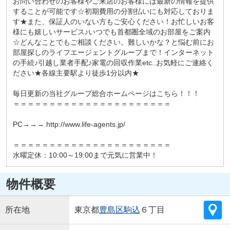
お問い合わせのお客様やご来店のお客様には最新の情報を提供
することが可能です☆初期費用の分割払いにも対応しておりま
す★また、保証人のいない方もご安心ください！お忙しいお客
様にも嬉しいサービス♪いつでも首都圏全域のお部屋をご案内
☆どんなことでもご相談ください。難しいかな？と悩む前にお
部屋探しのライフエージェントグループまで！インターネット
の手続♪引越し業者手配♪家電の回収作業etc..お気軽にご連絡く
ださい★各線主要駅より徒歩1分以内★
毎日更新の当社グループ総合ホームページはこちら！！！
＝＝＝＝＝＝＝＝＝＝＝＝＝＝＝＝＝＝＝＝＝＝
PC→→→ http://www.life-agents.jp/
＝＝＝＝＝＝＝＝＝＝＝＝＝＝＝＝＝＝＝＝＝＝
水曜定休：10:00～19:00まで元気に営業中！
物件概要
所在地
東京都
豊島区
駒込
６丁目