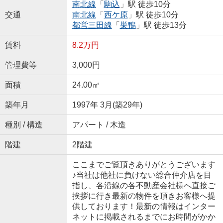
南北線
「
駒込
」駅 徒歩10分
交通
南北線
「
西ケ原
」駅 徒歩10分
都営三田線
「
巣鴨
」駅 徒歩13分
賃料
8.2万円
管理費等
3,000円
面積
24.00㎡
築年月
1997年 3月(築29年)
種別 / 構造
アパート / 木造
階建
2階建
ここまでご覧頂きありがとうございます
♪当社は他社に負けない総合仲介店を目
指し、各沿線の各不動産会社様へ直接ご
挨拶に行き最新の物件を頂きお客様へ提
供しております！最新の情報はインター
ネットに掲載されるまでにお時間がかか