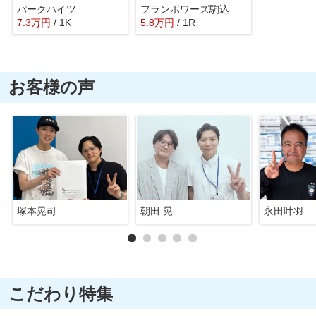
パークハイツ
フランボワーズ駒込
7.3
万
円
/ 1K
5.8
万
円
/ 1R
お客様の声
塚本晃司
朝田 晃
永田叶羽
こだわり特集