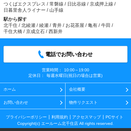
つくばエクスプレス
/
常磐線
/
日比谷線
/
京成押上線
/
日暮里舎人ライナー
/
山手線
駅から探す
北千住
/
北綾瀬
/
綾瀬
/
青井
/
お花茶屋
/
亀有
/
牛田
/
千住大橋
/
京成立石
/
西新井
電話でお問い合わせ
営業時間：
10:00～19:00
定休日：
毎週水曜日(祝日の場合は営業)
ホーム
会社概要
お問い合わせ
物件リクエスト
プライバシーポリシー
利用規約
アクセスマップ
PCサイト
Copyright(c) エールーム北千住店 All rights reserved.