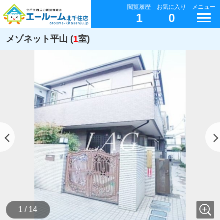
閲覧履歴
お気に入り
メニュー
1
0
メゾネット平山 (
1
室)
1 / 14