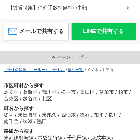
【賃貸特集】仲介手数料無料or半額
メールで共有する
LINEで共有する
ページトップへ
北千住の賃貸｜エールーム北千住店
>
物件一覧
>
メゾネット平山
市区町村から探す
足立区
/
葛飾区
/
荒川区
/
松戸市
/
墨田区
/
草加市
/
柏市
/
台東区
/
越谷市
/
北区
町名から探す
堀切
/
東日暮里
/
東尾久
/
四つ木
/
亀有
/
加平
/
荒川
/
南千住
/
綾瀬
/
墨田
路線から探す
東武伊勢崎線
/
常磐緩行線
/
千代田線
/
京成本線
/