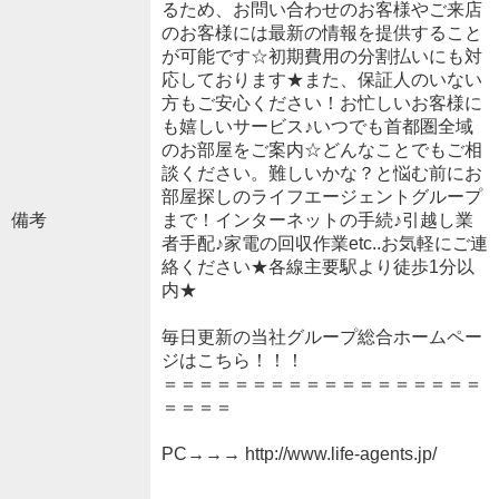
るため、お問い合わせのお客様やご来店
のお客様には最新の情報を提供すること
が可能です☆初期費用の分割払いにも対
応しております★また、保証人のいない
方もご安心ください！お忙しいお客様に
も嬉しいサービス♪いつでも首都圏全域
のお部屋をご案内☆どんなことでもご相
談ください。難しいかな？と悩む前にお
部屋探しのライフエージェントグループ
備考
まで！インターネットの手続♪引越し業
者手配♪家電の回収作業etc..お気軽にご連
絡ください★各線主要駅より徒歩1分以
内★
毎日更新の当社グループ総合ホームペー
ジはこちら！！！
＝＝＝＝＝＝＝＝＝＝＝＝＝＝＝＝＝＝
＝＝＝＝
PC→→→ http://www.life-agents.jp/