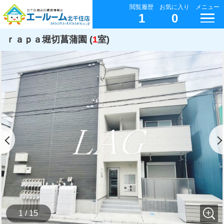
閲覧履歴
お気に入り
メニュー
1
0
ｒａｐａ堀切菖蒲園 (
1
室)
1 / 15