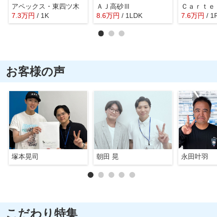
アペックス・東四ツ木
ＡＪ高砂Ⅲ
Ｃａｒｔｅ
7.3
万
円
/ 1K
8.6
万
円
/ 1LDK
7.6
万
円
/ 1
お客様の声
塚本晃司
朝田 晃
永田叶羽
こだわり特集