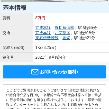
基本情報
賃料
8万円
京成本線
「
堀切菖蒲園
」駅 徒歩5分
交通
京成本線
「
お花茶屋
」駅 徒歩15分
東武伊勢崎線
「
堀切
」駅 徒歩21分
間取り(面積)
1K(23.25㎡)
築年月
2021年 9月(築4年)
お問い合わせ(無料)
ここまでご覧頂きありがとうございます♪当社は他社に負けな
い総合仲介店を目指し、各沿線の各不動産会社様へ直接ご挨拶
に行き最新の物件を頂きお客様へ提供しております！最新の情
報はインターネットに掲載されるまでにお時間がかかるため、