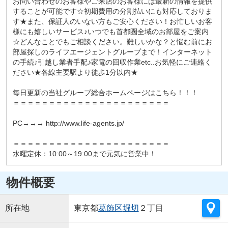
お問い合わせのお客様やご来店のお客様には最新の情報を提供
することが可能です☆初期費用の分割払いにも対応しておりま
す★また、保証人のいない方もご安心ください！お忙しいお客
様にも嬉しいサービス♪いつでも首都圏全域のお部屋をご案内
☆どんなことでもご相談ください。難しいかな？と悩む前にお
部屋探しのライフエージェントグループまで！インターネット
の手続♪引越し業者手配♪家電の回収作業etc..お気軽にご連絡く
ださい★各線主要駅より徒歩1分以内★
毎日更新の当社グループ総合ホームページはこちら！！！
＝＝＝＝＝＝＝＝＝＝＝＝＝＝＝＝＝＝＝＝＝＝
PC→→→ http://www.life-agents.jp/
＝＝＝＝＝＝＝＝＝＝＝＝＝＝＝＝＝＝＝＝＝＝
水曜定休：10:00～19:00まで元気に営業中！
物件概要
所在地
東京都
葛飾区
堀切
２丁目