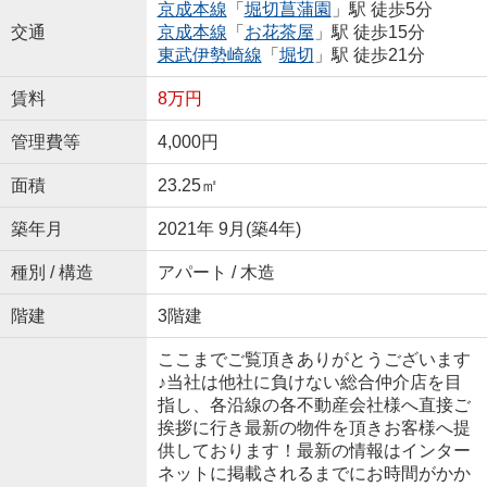
京成本線
「
堀切菖蒲園
」駅 徒歩5分
交通
京成本線
「
お花茶屋
」駅 徒歩15分
東武伊勢崎線
「
堀切
」駅 徒歩21分
賃料
8万円
管理費等
4,000円
面積
23.25㎡
築年月
2021年 9月(築4年)
種別 / 構造
アパート / 木造
階建
3階建
ここまでご覧頂きありがとうございます
♪当社は他社に負けない総合仲介店を目
指し、各沿線の各不動産会社様へ直接ご
挨拶に行き最新の物件を頂きお客様へ提
供しております！最新の情報はインター
ネットに掲載されるまでにお時間がかか