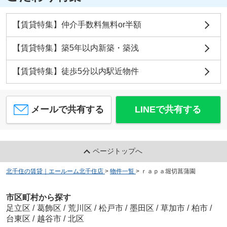
【賃貸特集】仲介手数料無料or半額
【賃貸特集】築5年以内新築・築浅
【賃貸特集】徒歩5分以内駅近物件
メールで共有する
LINEで共有する
ページトップへ
北千住の賃貸｜エールーム北千住店
>
物件一覧
>
ｒａｐａ堀切菖蒲園
市区町村から探す
足立区
/
葛飾区
/
荒川区
/
松戸市
/
墨田区
/
草加市
/
柏市
/
台東区
/
越谷市
/
北区