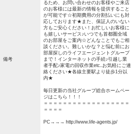
るため、お問い合わせのお客様やご来店
のお客様には最新の情報を提供すること
が可能です☆初期費用の分割払いにも対
応しております★また、保証人のいない
方もご安心ください！お忙しいお客様に
も嬉しいサービス♪いつでも首都圏全域
のお部屋をご案内☆どんなことでもご相
談ください。難しいかな？と悩む前にお
部屋探しのライフエージェントグループ
備考
まで！インターネットの手続♪引越し業
者手配♪家電の回収作業etc..お気軽にご連
絡ください★各線主要駅より徒歩1分以
内★
毎日更新の当社グループ総合ホームペー
ジはこちら！！！
＝＝＝＝＝＝＝＝＝＝＝＝＝＝＝＝＝＝
＝＝＝＝
PC→→→ http://www.life-agents.jp/