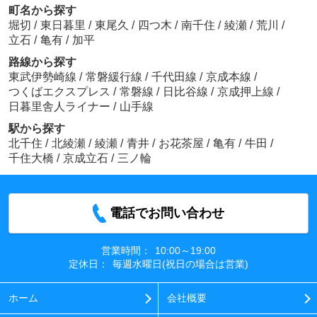
町名から探す
堀切
/
東日暮里
/
東尾久
/
四つ木
/
南千住
/
綾瀬
/
荒川
/
立石
/
亀有
/
加平
路線から探す
東武伊勢崎線
/
常磐緩行線
/
千代田線
/
京成本線
/
つくばエクスプレス
/
常磐線
/
日比谷線
/
京成押上線
/
日暮里舎人ライナー
/
山手線
駅から探す
北千住
/
北綾瀬
/
綾瀬
/
青井
/
お花茶屋
/
亀有
/
牛田
/
千住大橋
/
京成立石
/
三ノ輪
電話でお問い合わせ
営業時間：
10:00～19:00
定休日：
毎週水曜日(祝日の場合は営業)
ホーム
会社概要