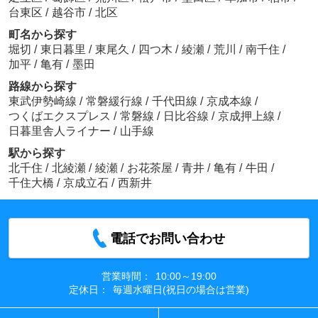
台東区
/
越谷市
/
北区
町名から探す
堀切
/
東日暮里
/
東尾久
/
四つ木
/
綾瀬
/
荒川
/
南千住
/
加平
/
亀有
/
墨田
路線から探す
東武伊勢崎線
/
常磐緩行線
/
千代田線
/
京成本線
/
つくばエクスプレス
/
常磐線
/
日比谷線
/
京成押上線
/
日暮里舎人ライナー
/
山手線
駅から探す
北千住
/
北綾瀬
/
綾瀬
/
お花茶屋
/
青井
/
亀有
/
牛田
/
千住大橋
/
京成立石
/
西新井
電話でお問い合わせ
営業時間：
10:00～19:00
定休日：
毎週水曜日(祝日の場合は営業)