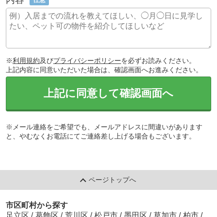
※
利用規約
及び
プライバシーポリシー
を必ずお読みください。
上記内容に同意いただいた場合は、確認画面へお進みください。
上記に同意して確認画面へ
※メール連絡をご希望でも、メールアドレスに間違いがあります
と、やむなくお電話にてご連絡差し上げる場合もございます。
ページトップへ
市区町村から探す
足立区
/
葛飾区
/
荒川区
/
松戸市
/
墨田区
/
草加市
/
柏市
/