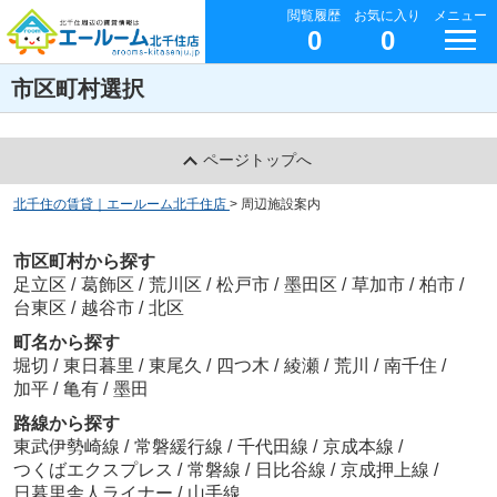
閲覧履歴
お気に入り
メニュー
0
0
市区町村選択
ページトップへ
北千住の賃貸｜エールーム北千住店
>
周辺施設案内
市区町村から探す
足立区
/
葛飾区
/
荒川区
/
松戸市
/
墨田区
/
草加市
/
柏市
/
台東区
/
越谷市
/
北区
町名から探す
堀切
/
東日暮里
/
東尾久
/
四つ木
/
綾瀬
/
荒川
/
南千住
/
加平
/
亀有
/
墨田
路線から探す
東武伊勢崎線
/
常磐緩行線
/
千代田線
/
京成本線
/
つくばエクスプレス
/
常磐線
/
日比谷線
/
京成押上線
/
日暮里舎人ライナー
/
山手線