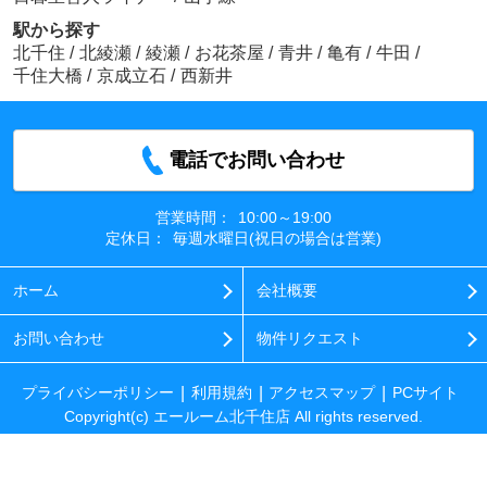
駅から探す
北千住
/
北綾瀬
/
綾瀬
/
お花茶屋
/
青井
/
亀有
/
牛田
/
千住大橋
/
京成立石
/
西新井
電話でお問い合わせ
営業時間：
10:00～19:00
定休日：
毎週水曜日(祝日の場合は営業)
ホーム
会社概要
お問い合わせ
物件リクエスト
プライバシーポリシー
利用規約
アクセスマップ
PCサイト
Copyright(c) エールーム北千住店 All rights reserved.