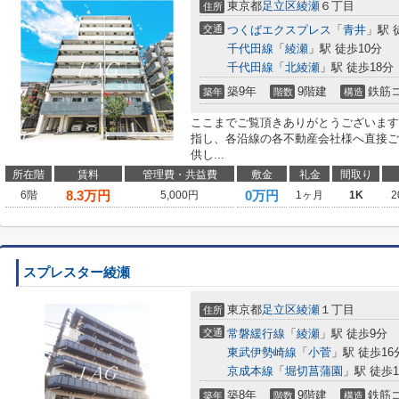
東京都
足立区
綾瀬
６丁目
住所
交通
つくばエクスプレス
「
青井
」駅 
千代田線
「
綾瀬
」駅 徒歩10分
千代田線
「
北綾瀬
」駅 徒歩18分
築9年
9階建
鉄筋
築年
階数
構造
ここまでご覧頂きありがとうございます
指し、各沿線の各不動産会社様へ直接ご
供し...
所在階
賃料
管理費・共益費
敷金
礼金
間取り
8.3
万円
0万円
6階
5,000円
1ヶ月
1K
2
スプレスター綾瀬
東京都
足立区
綾瀬
１丁目
住所
交通
常磐緩行線
「
綾瀬
」駅 徒歩9分
東武伊勢崎線
「
小菅
」駅 徒歩16
京成本線
「
堀切菖蒲園
」駅 徒歩1
築8年
9階建
鉄筋
築年
階数
構造