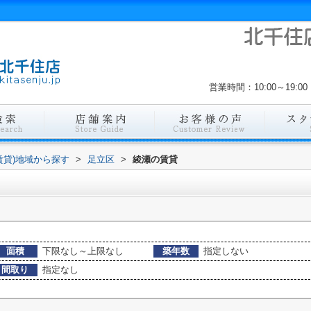
営業時間：10:00～19
賃貸)地域から探す
>
足立区
>
綾瀬の賃貸
面積
下限なし～上限なし
築年数
指定しない
間取り
指定なし