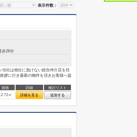
表示件数：
徒歩26分
♪当社は他社に負けない総合仲介店を目
挨拶に行き最新の物件を頂きお客様へ提
面積
詳細
検討リスト
12.72㎡
詳細を見る
追加する