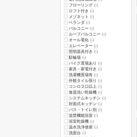
フローリング
(-)
ロフト付き
(-)
メゾネット
(-)
ベランダ
(-)
バルコニー
(-)
ルーフバルコニー
(-)
オール電化
(-)
エレベーター
(-)
照明器具付き
(-)
駐輪場
(-)
バイク置場あり
(-)
家具・家電付き
(-)
洗濯機置場有
(-)
外観タイル張り
(-)
コンロ２口以上
(-)
食器洗い乾燥機
(-)
システムキッチン
(-)
対面式キッチン
(-)
バス・トイレ別
(-)
追焚機能浴室
(-)
浴室乾燥機
(-)
温水洗浄便座
(-)
洗面台
(-)