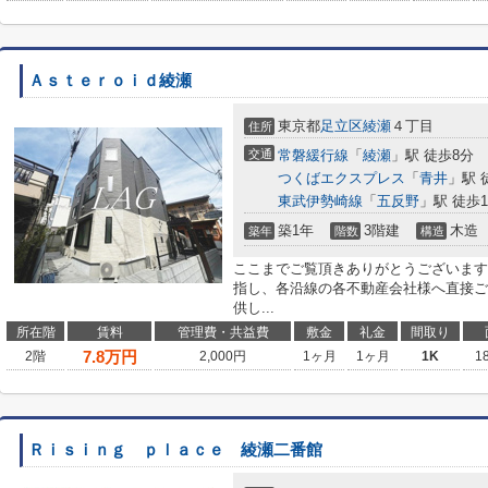
Ａｓｔｅｒｏｉｄ綾瀬
東京都
足立区
綾瀬
４丁目
住所
交通
常磐緩行線
「
綾瀬
」駅 徒歩8分
つくばエクスプレス
「
青井
」駅 
東武伊勢崎線
「
五反野
」駅 徒歩1
築1年
3階建
木造
築年
階数
構造
ここまでご覧頂きありがとうございます
指し、各沿線の各不動産会社様へ直接ご
供し...
所在階
賃料
管理費・共益費
敷金
礼金
間取り
7.8
万円
2階
2,000円
1ヶ月
1ヶ月
1K
1
Ｒｉｓｉｎｇ ｐｌａｃｅ 綾瀬二番館