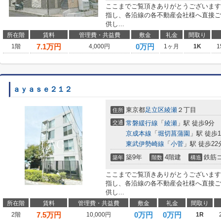
ここまでご覧頂きありがとうございます
指し、各沿線の各不動産会社様へ直接ご
供し...
所在階
賃料
管理費・共益費
敷金
礼金
間取り
7.1
万円
0万円
1階
4,000円
1ヶ月
1K
1
ａｙａｓｅ２１２
東京都
足立区
綾瀬
２丁目
住所
交通
常磐緩行線
「
綾瀬
」駅 徒歩9分
京成本線
「
堀切菖蒲園
」駅 徒歩1
東武伊勢崎線
「
小菅
」駅 徒歩22
築9年
4階建
鉄筋
築年
階数
構造
ここまでご覧頂きありがとうございます
指し、各沿線の各不動産会社様へ直接ご
供し...
所在階
賃料
管理費・共益費
敷金
礼金
間取り
7.5
万円
0万円
0万円
2階
10,000円
1R