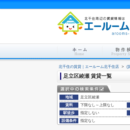
北千住の賃貸｜エールーム北千住店
>
(
足立区綾瀬 賃貸一覧
地域
足立区綾瀬
賃料
下限なし～上限なし
駅徒歩
指定しない
設備条件
指定なし