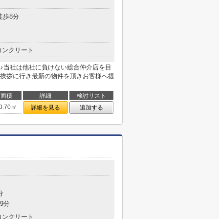
徒歩8分
コンクリート
♪当社は他社に負けない総合仲介店を目
挨拶に行き最新の物件を頂きお客様へ提
面積
詳細
検討リスト
0.70㎡
詳細を見る
追加する
分
9分
コンクリート