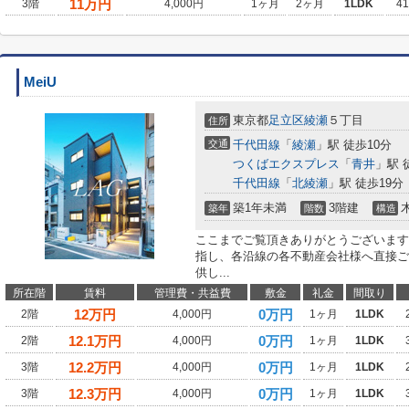
11
万円
3階
4,000円
1ヶ月
2ヶ月
1LDK
4
MeiU
東京都
足立区
綾瀬
５丁目
住所
交通
千代田線
「
綾瀬
」駅 徒歩10分
つくばエクスプレス
「
青井
」駅 
千代田線
「
北綾瀬
」駅 徒歩19分
築1年未満
3階建
築年
階数
構造
ここまでご覧頂きありがとうございます
指し、各沿線の各不動産会社様へ直接ご
供し...
所在階
賃料
管理費・共益費
敷金
礼金
間取り
12
万円
0万円
2階
4,000円
1ヶ月
1LDK
12.1
万円
0万円
2階
4,000円
1ヶ月
1LDK
12.2
万円
0万円
3階
4,000円
1ヶ月
1LDK
12.3
万円
0万円
3階
4,000円
1ヶ月
1LDK