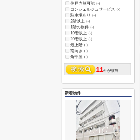
住戸内覧可能
(-)
コンシェルジュサービス
(-)
駐車場あり
(-)
2階以上
(-)
1階の物件
(-)
10階以上
(-)
20階以上
(-)
最上階
(-)
南向き
(-)
角部屋
(-)
11
件が該当
新着物件