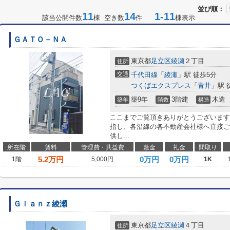
並び順：
11
14
1-11
該当公開件数
棟 空き数
件
棟表示
ＧＡＴＯ－ＮＡ
東京都
足立区
綾瀬
２丁目
住所
交通
千代田線
「
綾瀬
」駅 徒歩5分
つくばエクスプレス
「
青井
」駅 
築9年
3階建
木造
築年
階数
構造
ここまでご覧頂きありがとうございます
指し、各沿線の各不動産会社様へ直接ご
供し...
所在階
賃料
管理費・共益費
敷金
礼金
間取り
5.2
万円
0万円
0万円
1階
5,000円
1K
Ｇｌａｎｚ綾瀬
東京都
足立区
綾瀬
４丁目
住所