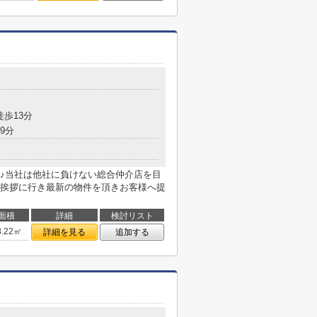
徒歩13分
9分
♪当社は他社に負けない総合仲介店を目
挨拶に行き最新の物件を頂きお客様へ提
面積
詳細
検討リスト
8.22㎡
詳細を見る
追加する