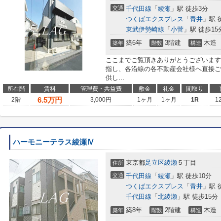
交通
千代田線
「
綾瀬
」駅 徒歩3分
つくばエクスプレス
「
青井
」駅 
東武伊勢崎線
「
小菅
」駅 徒歩15
築6年
3階建
木造
築年
階数
構造
ここまでご覧頂きありがとうございます
指し、各沿線の各不動産会社様へ直接ご
供し...
所在階
賃料
管理費・共益費
敷金
礼金
間取り
6.5
万円
2階
3,000円
1ヶ月
1ヶ月
1R
1
ハーモニーテラス綾瀬Ⅳ
東京都
足立区
綾瀬
５丁目
住所
交通
千代田線
「
綾瀬
」駅 徒歩10分
つくばエクスプレス
「
青井
」駅 
千代田線
「
北綾瀬
」駅 徒歩15分
築8年
2階建
木造
築年
階数
構造