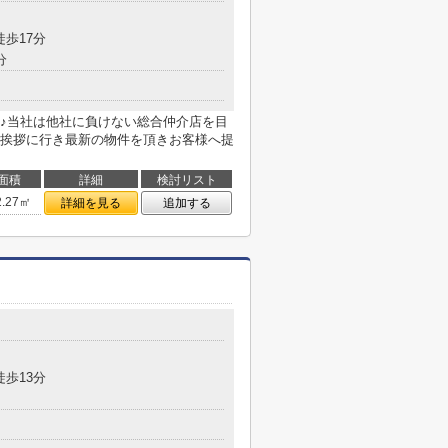
徒歩17分
分
♪当社は他社に負けない総合仲介店を目
挨拶に行き最新の物件を頂きお客様へ提
面積
詳細
検討リスト
2.27㎡
詳細を見る
追加する
徒歩13分