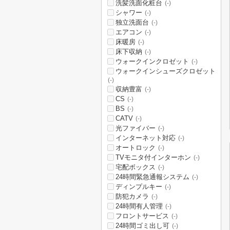
洗髪洗面化粧台
(-)
シャワー
(-)
独立洗面台
(-)
エアコン
(-)
床暖房
(-)
床下収納
(-)
ウォークインクロゼット
(-)
ウォークインシューズクロゼット
(-)
収納豊富
(-)
CS
(-)
BS
(-)
CATV
(-)
光ファイバー
(-)
インターネット対応
(-)
オートロック
(-)
TVモニタ付インターホン
(-)
宅配ボックス
(-)
24時間緊急通報システム
(-)
ディンプルキー
(-)
防犯カメラ
(-)
24時間有人管理
(-)
フロントサービス
(-)
24時間ゴミ出し可
(-)