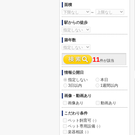
面積
～
駅からの徒歩
築年数
11
件が該当
情報公開日
指定しない
本日
3日以内
1週間以内
画像・動画あり
画像あり
動画あり
こだわり条件
ペット飼育可
(-)
ペット専用設備
(-)
楽器相談
(-)