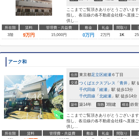
ここまでご覧頂きありがとうございます
指し、各沿線の各不動産会社様へ直接ご
供し...
所在階
賃料
管理費・共益費
敷金
礼金
間取り
9
万円
0万円
3階
15,000円
2万円
1K
2
アーク和
東京都
足立区
綾瀬
６丁目
住所
交通
つくばエクスプレス
「
青井
」駅 
千代田線
「
綾瀬
」駅 徒歩13分
千代田線
「
北綾瀬
」駅 徒歩14分
築14年
3階建
鉄骨
築年
階数
構造
ここまでご覧頂きありがとうございます
指し、各沿線の各不動産会社様へ直接ご
供し...
所在階
賃料
管理費・共益費
敷金
礼金
間取り