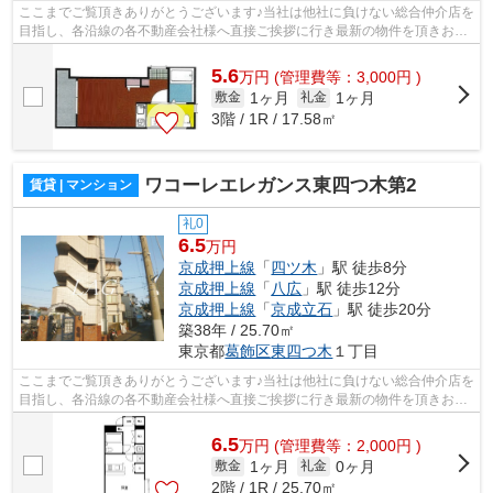
ここまでご覧頂きありがとうございます♪当社は他社に負けない総合仲介店を
目指し、各沿線の各不動産会社様へ直接ご挨拶に行き最新の物件を頂きお客
様へ提供しております！最新の情報は...
5.6
万
円
(管理費等：3,000円 )
1ヶ月
1ヶ月
敷金
礼金
3階 / 1R / 17.58㎡
ワコーレエレガンス東四つ木第2
賃貸 | マンション
礼0
6.5
万円
京成押上線
「
四ツ木
」駅 徒歩8分
京成押上線
「
八広
」駅 徒歩12分
京成押上線
「
京成立石
」駅 徒歩20分
築38年 / 25.70㎡
東京都
葛飾区
東四つ木
１丁目
ここまでご覧頂きありがとうございます♪当社は他社に負けない総合仲介店を
目指し、各沿線の各不動産会社様へ直接ご挨拶に行き最新の物件を頂きお客
様へ提供しております！最新の情報は...
6.5
万
円
(管理費等：2,000円 )
1ヶ月
0ヶ月
敷金
礼金
2階 / 1R / 25.70㎡