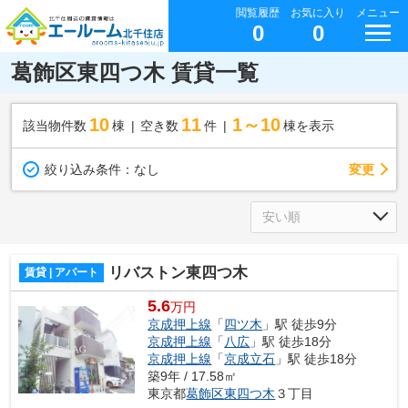
閲覧履歴
お気に入り
メニュー
0
0
葛飾区東四つ木 賃貸一覧
10
11
1～10
該当物件数
棟
空き数
件
棟を表示
変更
絞り込み条件：
なし
リバストン東四つ木
賃貸 | アパート
5.6
万円
京成押上線
「
四ツ木
」駅 徒歩9分
京成押上線
「
八広
」駅 徒歩18分
京成押上線
「
京成立石
」駅 徒歩18分
築9年 / 17.58㎡
東京都
葛飾区
東四つ木
３丁目