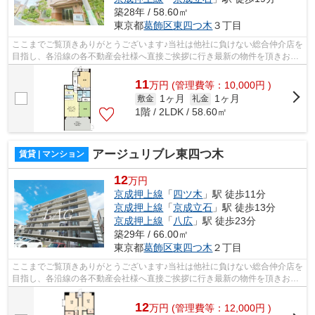
築28年 / 58.60㎡
東京都
葛飾区
東四つ木
３丁目
ここまでご覧頂きありがとうございます♪当社は他社に負けない総合仲介店を
目指し、各沿線の各不動産会社様へ直接ご挨拶に行き最新の物件を頂きお客
様へ提供しております！最新の情報は...
11
万
円
(管理費等：10,000円 )
1ヶ月
1ヶ月
敷金
礼金
1階 / 2LDK / 58.60㎡
アージュリブレ東四つ木
賃貸 | マンション
12
万円
京成押上線
「
四ツ木
」駅 徒歩11分
京成押上線
「
京成立石
」駅 徒歩13分
京成押上線
「
八広
」駅 徒歩23分
築29年 / 66.00㎡
東京都
葛飾区
東四つ木
２丁目
ここまでご覧頂きありがとうございます♪当社は他社に負けない総合仲介店を
目指し、各沿線の各不動産会社様へ直接ご挨拶に行き最新の物件を頂きお客
様へ提供しております！最新の情報は...
12
万
円
(管理費等：12,000円 )