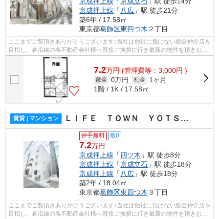
京成押上線
「
京成立石
」駅 徒歩14分
京成押上線
「
八広
」駅 徒歩21分
築6年 / 17.58㎡
東京都
葛飾区
東四つ木
２丁目
ここまでご覧頂きありがとうございます♪当社は他社に負けない総合仲介店を
目指し、各沿線の各不動産会社様へ直接ご挨拶に行き最新の物件を頂きお客
様へ提供しております！最新の情報は...
7.2
万
円
(管理費等：3,000円 )
0万円
1ヶ月
敷金
礼金
1階 / 1K / 17.58㎡
ＬＩＦＥ ＴＯＷＮ ＹＯＴＳＵＧＩ
賃貸 | マンション
仲手無料
敷0
7.2
万円
京成押上線
「
四ツ木
」駅 徒歩8分
京成押上線
「
京成立石
」駅 徒歩18分
京成押上線
「
八広
」駅 徒歩18分
築2年 / 18.04㎡
東京都
葛飾区
東四つ木
３丁目
ここまでご覧頂きありがとうございます♪当社は他社に負けない総合仲介店を
目指し、各沿線の各不動産会社様へ直接ご挨拶に行き最新の物件を頂きお客