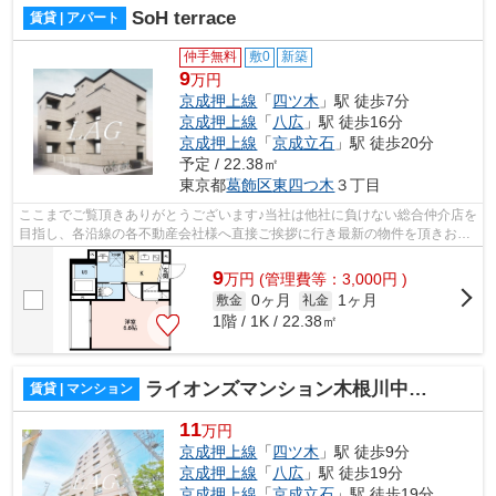
SoH terrace
賃貸 | アパート
仲手無料
敷0
新築
9
万円
京成押上線
「
四ツ木
」駅 徒歩7分
京成押上線
「
八広
」駅 徒歩16分
京成押上線
「
京成立石
」駅 徒歩20分
予定 / 22.38㎡
東京都
葛飾区
東四つ木
３丁目
ここまでご覧頂きありがとうございます♪当社は他社に負けない総合仲介店を
目指し、各沿線の各不動産会社様へ直接ご挨拶に行き最新の物件を頂きお客
様へ提供しております！最新の情報は...
9
万
円
(管理費等：3,000円 )
0ヶ月
1ヶ月
敷金
礼金
1階 / 1K / 22.38㎡
ライオンズマンション木根川中央公園
賃貸 | マンション
11
万円
京成押上線
「
四ツ木
」駅 徒歩9分
京成押上線
「
八広
」駅 徒歩19分
京成押上線
「
京成立石
」駅 徒歩19分