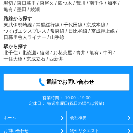
堀切
/
東日暮里
/
東尾久
/
四つ木
/
荒川
/
南千住
/
加平
/
亀有
/
墨田
/
綾瀬
路線から探す
東武伊勢崎線
/
常磐緩行線
/
千代田線
/
京成本線
/
つくばエクスプレス
/
常磐線
/
日比谷線
/
京成押上線
/
日暮里舎人ライナー
/
山手線
駅から探す
北千住
/
北綾瀬
/
綾瀬
/
お花茶屋
/
青井
/
亀有
/
牛田
/
千住大橋
/
京成立石
/
西新井
電話でお問い合わせ
営業時間：
10:00～19:00
定休日：
毎週水曜日(祝日の場合は営業)
ホーム
会社概要
お問い合わせ
物件リクエスト