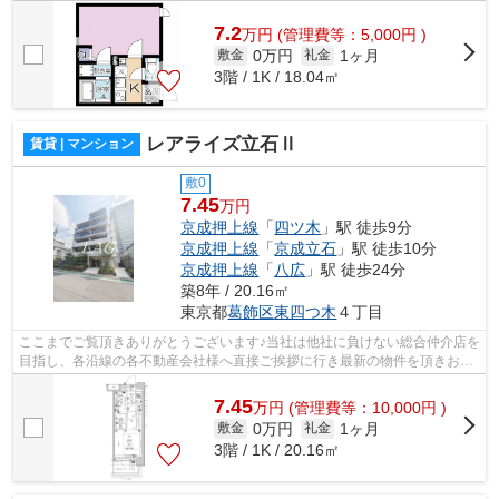
様へ提供しております！最新の情報は...
7.2
万
円
(管理費等：5,000円 )
0万円
1ヶ月
敷金
礼金
3階 / 1K / 18.04㎡
レアライズ立石Ⅱ
賃貸 | マンション
敷0
7.45
万円
京成押上線
「
四ツ木
」駅 徒歩9分
京成押上線
「
京成立石
」駅 徒歩10分
京成押上線
「
八広
」駅 徒歩24分
築8年 / 20.16㎡
東京都
葛飾区
東四つ木
４丁目
ここまでご覧頂きありがとうございます♪当社は他社に負けない総合仲介店を
目指し、各沿線の各不動産会社様へ直接ご挨拶に行き最新の物件を頂きお客
様へ提供しております！最新の情報は...
7.45
万
円
(管理費等：10,000円 )
0万円
1ヶ月
敷金
礼金
3階 / 1K / 20.16㎡