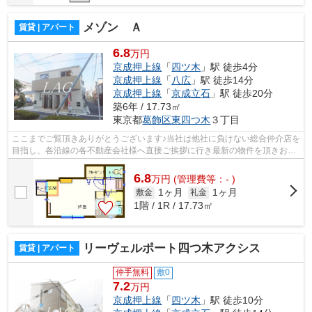
メゾン Ａ
賃貸 | アパート
6.8
万円
京成押上線
「
四ツ木
」駅 徒歩4分
京成押上線
「
八広
」駅 徒歩14分
京成押上線
「
京成立石
」駅 徒歩20分
築6年 / 17.73㎡
東京都
葛飾区
東四つ木
３丁目
ここまでご覧頂きありがとうございます♪当社は他社に負けない総合仲介店を
目指し、各沿線の各不動産会社様へ直接ご挨拶に行き最新の物件を頂きお客
様へ提供しております！最新の情報は...
6.8
万
円
(管理費等：- )
1ヶ月
1ヶ月
敷金
礼金
1階 / 1R / 17.73㎡
リーヴェルポート四つ木アクシス
賃貸 | アパート
仲手無料
敷0
7.2
万円
京成押上線
「
四ツ木
」駅 徒歩10分