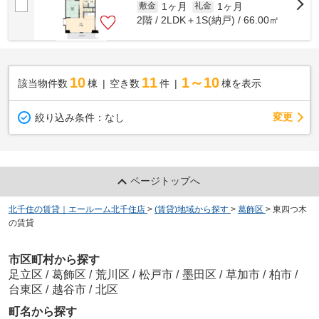
1ヶ月
1ヶ月
敷金
礼金
2階 / 2LDK＋1S(納戸) / 66.00㎡
10
11
1～10
該当物件数
棟
空き数
件
棟を表示
変更
絞り込み条件：
なし
ページトップへ
北千住の賃貸｜エールーム北千住店
>
(賃貸)地域から探す
>
葛飾区
>
東四つ木
の賃貸
市区町村から探す
足立区
/
葛飾区
/
荒川区
/
松戸市
/
墨田区
/
草加市
/
柏市
/
台東区
/
越谷市
/
北区
町名から探す