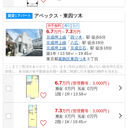
アペックス・東四ツ木
賃貸 | アパート
仲手無料
敷0
礼0
6.7
7.3
万円～
万円
京成押上線
「
四ツ木
」駅 徒歩6分
京成押上線
「
八広
」駅 徒歩18分
京成押上線
「
京成立石
」駅 徒歩18分
築1年 / 13.58㎡～19.45㎡
東京都
葛飾区
東四つ木
３丁目
ここまでご覧頂きありがとうございます♪当社は他社に負けない総合仲介店を
目指し、各沿線の各不動産会社様へ直接ご挨拶に行き最新の物件を頂きお客
様へ提供しております！最新の情報は...
6.7
万
円
(管理費等：3,000円 )
0万円
0万円
敷金
礼金
1階 / 1R / 13.58㎡
7.3
万
円
(管理費等：3,000円 )
0万円
0万円
敷金
礼金
2階 / 1K / 19.45㎡