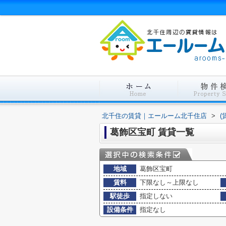
北千住の賃貸｜エールーム北千住店
>
(
葛飾区宝町 賃貸一覧
地域
葛飾区宝町
賃料
下限なし～上限なし
駅徒歩
指定しない
設備条件
指定なし