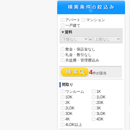
アパート
マンション
一戸建て
▼賃料
～
敷金・保証金なし
礼金・敷引なし
共益費・管理費込み
4
件が該当
間取り
ワンルーム
1K
1DK
1LDK
2K
2DK
2LDK
3K
3DK
3LDK
4K
4DK
4LDK以上