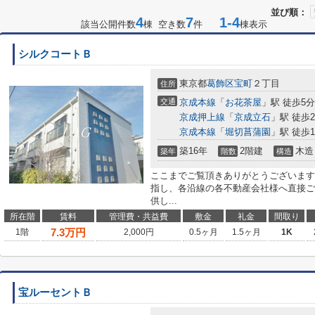
並び順：
4
7
1-4
該当公開件数
棟 空き数
件
棟表示
シルクコートＢ
東京都
葛飾区
宝町
２丁目
住所
交通
京成本線
「
お花茶屋
」駅 徒歩5分
京成押上線
「
京成立石
」駅 徒歩2
京成本線
「
堀切菖蒲園
」駅 徒歩1
築16年
2階建
木造
築年
階数
構造
ここまでご覧頂きありがとうございます
指し、各沿線の各不動産会社様へ直接ご
供し...
所在階
賃料
管理費・共益費
敷金
礼金
間取り
7.3
万円
1階
2,000円
0.5ヶ月
1.5ヶ月
1K
宝ルーセントＢ