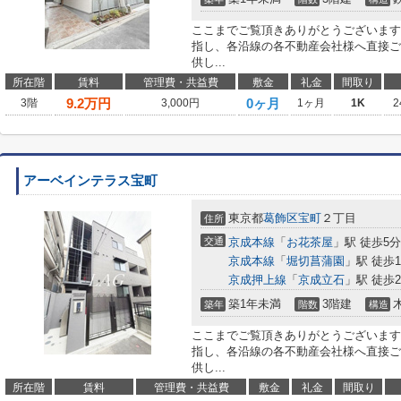
ここまでご覧頂きありがとうございます
指し、各沿線の各不動産会社様へ直接ご
供し...
所在階
賃料
管理費・共益費
敷金
礼金
間取り
9.2
万円
0ヶ月
3階
3,000円
1ヶ月
1K
2
アーベインテラス宝町
東京都
葛飾区
宝町
２丁目
住所
交通
京成本線
「
お花茶屋
」駅 徒歩5分
京成本線
「
堀切菖蒲園
」駅 徒歩1
京成押上線
「
京成立石
」駅 徒歩2
築1年未満
3階建
築年
階数
構造
ここまでご覧頂きありがとうございます
指し、各沿線の各不動産会社様へ直接ご
供し...
所在階
賃料
管理費・共益費
敷金
礼金
間取り