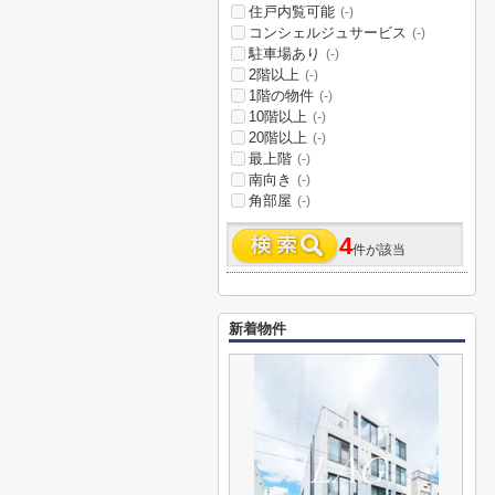
住戸内覧可能
(-)
コンシェルジュサービス
(-)
駐車場あり
(-)
2階以上
(-)
1階の物件
(-)
10階以上
(-)
20階以上
(-)
最上階
(-)
南向き
(-)
角部屋
(-)
4
件が該当
新着物件