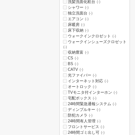
洗髪洗面化粧台
(-)
シャワー
(-)
独立洗面台
(-)
エアコン
(-)
床暖房
(-)
床下収納
(-)
ウォークインクロゼット
(-)
ウォークインシューズクロゼット
(-)
収納豊富
(-)
CS
(-)
BS
(-)
CATV
(-)
光ファイバー
(-)
インターネット対応
(-)
オートロック
(-)
TVモニタ付インターホン
(-)
宅配ボックス
(-)
24時間緊急通報システム
(-)
ディンプルキー
(-)
防犯カメラ
(-)
24時間有人管理
(-)
フロントサービス
(-)
24時間ゴミ出し可
(-)