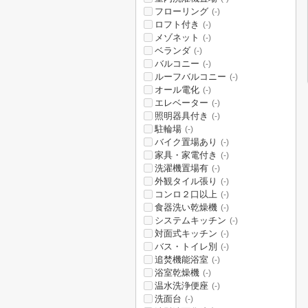
フローリング
(-)
ロフト付き
(-)
メゾネット
(-)
ベランダ
(-)
バルコニー
(-)
ルーフバルコニー
(-)
オール電化
(-)
エレベーター
(-)
照明器具付き
(-)
駐輪場
(-)
バイク置場あり
(-)
家具・家電付き
(-)
洗濯機置場有
(-)
外観タイル張り
(-)
コンロ２口以上
(-)
食器洗い乾燥機
(-)
システムキッチン
(-)
対面式キッチン
(-)
バス・トイレ別
(-)
追焚機能浴室
(-)
浴室乾燥機
(-)
温水洗浄便座
(-)
洗面台
(-)