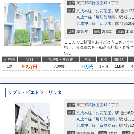
東京都
葛飾区
宝町
１丁目
住所
交通
京成本線
「
お花茶屋
」駅 徒歩12
京成本線
「
堀切菖蒲園
」駅 徒歩1
京成押上線
「
四ツ木
」駅 徒歩20
築19年
2階建
木造
築年
階数
構造
ここまでご覧頂きありがとうございます
指し、各沿線の各不動産会社様へ直接ご
供し...
所在階
賃料
管理費・共益費
敷金
礼金
間取り
9.2
万円
0万円
1階
7,000円
1ヶ月
1LDK
4
リブリ・ピエトラ・リッタ
東京都
葛飾区
宝町
２丁目
住所
交通
京成本線
「
お花茶屋
」駅 徒歩6分
京成本線
「
堀切菖蒲園
」駅 徒歩1
京成押上線
「
京成立石
」駅 徒歩2
築1年未満
3階建
築年
階数
構造