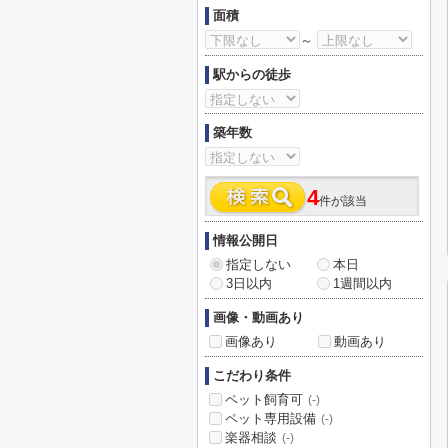
面積
～
駅からの徒歩
築年数
4
件が該当
情報公開日
指定しない
本日
3日以内
1週間以内
画像・動画あり
画像あり
動画あり
こだわり条件
ペット飼育可
(-)
ペット専用設備
(-)
楽器相談
(-)