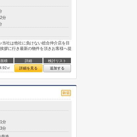
分
2分
分
♪当社は他社に負けない総合仲介店を目
挨拶に行き最新の物件を頂きお客様へ提
面積
詳細
検討リスト
4.92㎡
詳細を見る
追加する
1分
3分
鉄骨造