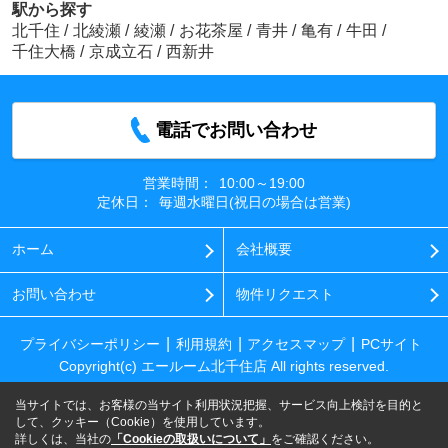
駅から探す
北千住
/
北綾瀬
/
綾瀬
/
お花茶屋
/
青井
/
亀有
/
牛田
/
千住大橋
/
京成立石
/
西新井
電話でお問い合わせ
営業時間：
10:00～19:00
定休日：
毎週水曜日(祝日の場合は営業)
ホーム
会社概要
お問い合わせ
物件リクエスト
プライバシーポリシー
利用規約
アクセスマップ
PCサイト
Copyright(c) エールーム北千住店 All rights reserved.
当サイトでは、お客様の当サイト利用状況把握、サービス向上検討を目的と
して、クッキー（Cookie）を使用しています。
詳しくは、当社の
「Cookieの取扱いについて」
をご確認ください。