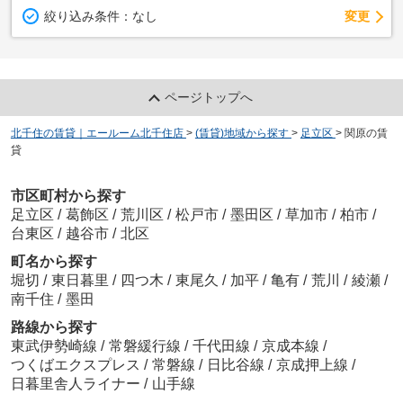
変更
絞り込み条件：
なし
ページトップへ
北千住の賃貸｜エールーム北千住店
>
(賃貸)地域から探す
>
足立区
>
関原の賃
貸
市区町村から探す
足立区
/
葛飾区
/
荒川区
/
松戸市
/
墨田区
/
草加市
/
柏市
/
台東区
/
越谷市
/
北区
町名から探す
堀切
/
東日暮里
/
四つ木
/
東尾久
/
加平
/
亀有
/
荒川
/
綾瀬
/
南千住
/
墨田
路線から探す
東武伊勢崎線
/
常磐緩行線
/
千代田線
/
京成本線
/
つくばエクスプレス
/
常磐線
/
日比谷線
/
京成押上線
/
日暮里舎人ライナー
/
山手線