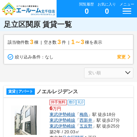
閲覧履歴
お気に入り
メニュー
0
0
足立区関原 賃貸一覧
3
3
1～3
該当物件数
棟
空き数
件
棟を表示
変更
絞り込み条件：
なし
ノエルレジデンス
賃貸 | アパート
仲手無料
敷0
礼0
6
万円
東武伊勢崎線
「
梅島
」駅 徒歩18分
東武伊勢崎線
「
西新井
」駅 徒歩27分
東武伊勢崎線
「
五反野
」駅 徒歩25分
築2年 / 20.03㎡