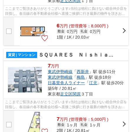
東京都
足立区
関原
１丁目
ここまでご覧頂きありがとうございます♪当社は他社に負けない総合仲介店を
目指し、各沿線の各不動産会社様へ直接ご挨拶に行き最新の物件を頂きお客
様へ提供しております！最新の情報は...
6
万
円
(管理費等：8,000円 )
0万円
0万円
敷金
礼金
1階 / 1K / 20.03㎡
ＳＱＵＡＲＥＳ Ｎｉｓｈｉａｒａｉ
賃貸 | マンション
7
万円
東武伊勢崎線
「
西新井
」駅 徒歩11分
東武伊勢崎線
「
梅島
」駅 徒歩18分
日暮里舎人ライナー
「
江北
」駅 徒歩20分
築5年 / 20.81㎡
東京都
足立区
関原
３丁目
ここまでご覧頂きありがとうございます♪当社は他社に負けない総合仲介店を
目指し、各沿線の各不動産会社様へ直接ご挨拶に行き最新の物件を頂きお客
様へ提供しております！最新の情報は...
7
万
円
(管理費等：5,000円 )
1ヶ月
1ヶ月
敷金
礼金
2階 / 1K / 20.81㎡