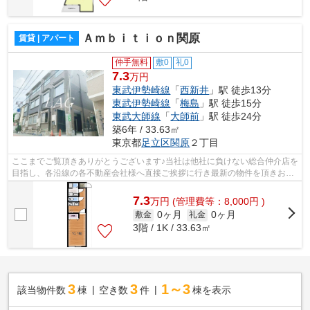
Ａｍｂｉｔｉｏｎ関原
賃貸 | アパート
仲手無料
敷0
礼0
7.3
万円
東武伊勢崎線
「
西新井
」駅 徒歩13分
東武伊勢崎線
「
梅島
」駅 徒歩15分
東武大師線
「
大師前
」駅 徒歩24分
築6年 / 33.63㎡
東京都
足立区
関原
２丁目
ここまでご覧頂きありがとうございます♪当社は他社に負けない総合仲介店を
目指し、各沿線の各不動産会社様へ直接ご挨拶に行き最新の物件を頂きお客
様へ提供しております！最新の情報は...
7.3
万
円
(管理費等：8,000円 )
0ヶ月
0ヶ月
敷金
礼金
3階 / 1K / 33.63㎡
3
3
1～3
該当物件数
棟
空き数
件
棟を表示