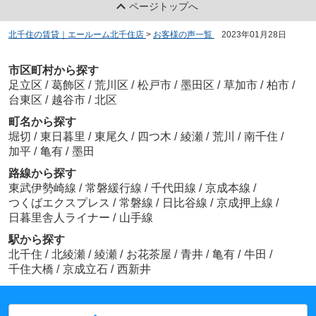
ページトップへ
北千住の賃貸｜エールーム北千住店
>
お客様の声一覧
>
2023年01月28日
市区町村から探す
足立区
/
葛飾区
/
荒川区
/
松戸市
/
墨田区
/
草加市
/
柏市
/
台東区
/
越谷市
/
北区
町名から探す
堀切
/
東日暮里
/
東尾久
/
四つ木
/
綾瀬
/
荒川
/
南千住
/
加平
/
亀有
/
墨田
路線から探す
東武伊勢崎線
/
常磐緩行線
/
千代田線
/
京成本線
/
つくばエクスプレス
/
常磐線
/
日比谷線
/
京成押上線
/
日暮里舎人ライナー
/
山手線
駅から探す
北千住
/
北綾瀬
/
綾瀬
/
お花茶屋
/
青井
/
亀有
/
牛田
/
千住大橋
/
京成立石
/
西新井