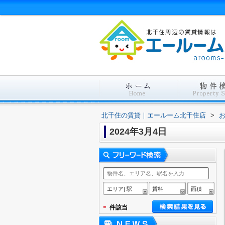
北千住の賃貸｜エールーム北千住店
>
2024年3月4日
エリア| 駅
賃料
面積
-
件該当