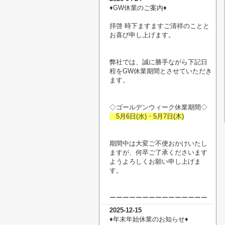
♦︎GW休業のご案内♦︎
拝啓 時下ますますご清祥のことと
お喜び申し上げます。
弊社では、誠に勝手ながら下記日
程をGW休業期間とさせていただき
ます。
◇ゴールデンウィーク休業期間◇
5月6日(水)・5月7日(木)
期間中は大変ご不便おかけいたし
ますが、何卒ご了承くださいます
ようよろしくお願い申し上げま
す。
ーーーーーーーーーーーーーーー
2025-12-15
♦︎年末年始休業のお知らせ♦︎