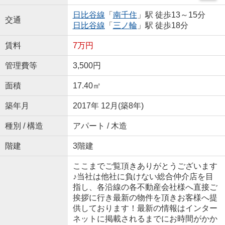
日比谷線
「
南千住
」駅 徒歩13～15分
交通
日比谷線
「
三ノ輪
」駅 徒歩18分
賃料
7万円
管理費等
3,500円
面積
17.40㎡
築年月
2017年 12月(築8年)
種別 / 構造
アパート / 木造
階建
3階建
ここまでご覧頂きありがとうございます
♪当社は他社に負けない総合仲介店を目
指し、各沿線の各不動産会社様へ直接ご
挨拶に行き最新の物件を頂きお客様へ提
供しております！最新の情報はインター
ネットに掲載されるまでにお時間がかか