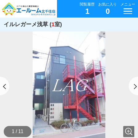
閲覧履歴
お気に入り
メニュー
1
0
イルレガーメ浅草 (
1
室)
1 / 11