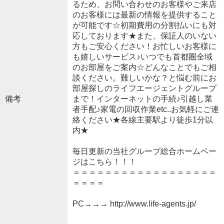
るため、お問い合わせのお客様やご来店
のお客様には最新の情報を提供すること
が可能です☆初期費用の分割払いにも対
応しております★また、保証人のいない
方もご安心ください！お忙しいお客様に
も嬉しいサービス♪いつでも首都圏全域
のお部屋をご案内☆どんなことでもご相
談ください。難しいかな？と悩む前にお
部屋探しのライフエージェントグループ
備考
まで！インターネットの手続♪引越し業
者手配♪家電の回収作業etc..お気軽にご連
絡ください★各線主要駅より徒歩1分以
内★
毎日更新の当社グループ総合ホームペー
ジはこちら！！！
＝＝＝＝＝＝＝＝＝＝＝＝＝＝＝＝＝＝
＝＝＝＝
PC→→→ http://www.life-agents.jp/