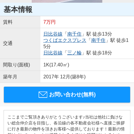
基本情報
賃料
7万円
日比谷線
「
南千住
」駅 徒歩13分
つくばエクスプレス
「
南千住
」駅 徒歩1
交通
5分
日比谷線
「
三ノ輪
」駅 徒歩18分
間取り(面積)
1K(17.40㎡)
築年月
2017年 12月(築8年)
お問い合わせ(無料)
ここまでご覧頂きありがとうございます♪当社は他社に負けな
い総合仲介店を目指し、各沿線の各不動産会社様へ直接ご挨拶
に行き最新の物件を頂きお客様へ提供しております！最新の情