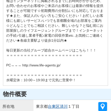
報はインターネットに掲載されるまでにお時間がかかるため、
お問い合わせのお客様やご来店のお客様には最新の情報を提供
することが可能です☆初期費用の分割払いにも対応しておりま
す★また、保証人のいない方もご安心ください！お忙しいお客
様にも嬉しいサービス♪いつでも首都圏全域のお部屋をご案内
☆どんなことでもご相談ください。難しいかな？と悩む前にお
部屋探しのライフエージェントグループまで！インターネット
の手続♪引越し業者手配♪家電の回収作業etc..お気軽にご連絡く
ださい★各線主要駅より徒歩1分以内★
毎日更新の当社グループ総合ホームページはこちら！！！
＝＝＝＝＝＝＝＝＝＝＝＝＝＝＝＝＝＝＝＝＝＝
PC→→→ http://www.life-agents.jp/
＝＝＝＝＝＝＝＝＝＝＝＝＝＝＝＝＝＝＝＝＝＝
水曜定休：10:00～19:00まで元気に営業中！
物件概要
所在地
東京都
台東区
清川
１丁目