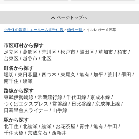
ページトップへ
北千住の賃貸｜エールーム北千住店
>
物件一覧
>
イルレガーメ浅草
市区町村から探す
足立区
/
葛飾区
/
荒川区
/
松戸市
/
墨田区
/
草加市
/
柏市
/
台東区
/
越谷市
/
北区
町名から探す
堀切
/
東日暮里
/
四つ木
/
東尾久
/
亀有
/
加平
/
荒川
/
墨田
/
南千住
/
綾瀬
路線から探す
東武伊勢崎線
/
常磐緩行線
/
千代田線
/
京成本線
/
つくばエクスプレス
/
常磐線
/
日比谷線
/
京成押上線
/
日暮里舎人ライナー
/
山手線
駅から探す
北千住
/
北綾瀬
/
綾瀬
/
お花茶屋
/
青井
/
亀有
/
牛田
/
千住大橋
/
京成立石
/
西新井