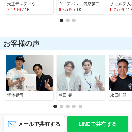
天王寺ステーツ
ダイアパレス浅草第二
チャルテ入
7.4
万
円
/ 1K
6.7
万
円
/ 1K
8.2
万
円
/ 1
お客様の声
塚本晃司
朝田 晃
永田叶羽
メールで共有する
LINEで共有する