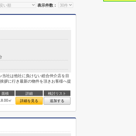
表示件数：
分
♪当社は他社に負けない総合仲介店を目
挨拶に行き最新の物件を頂きお客様へ提
面積
詳細
検討リスト
18.00㎡
詳細を見る
追加する