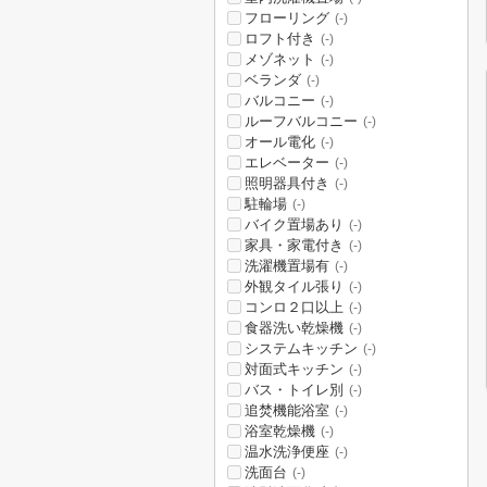
フローリング
(-)
ロフト付き
(-)
メゾネット
(-)
ベランダ
(-)
バルコニー
(-)
ルーフバルコニー
(-)
オール電化
(-)
エレベーター
(-)
照明器具付き
(-)
駐輪場
(-)
バイク置場あり
(-)
家具・家電付き
(-)
洗濯機置場有
(-)
外観タイル張り
(-)
コンロ２口以上
(-)
食器洗い乾燥機
(-)
システムキッチン
(-)
対面式キッチン
(-)
バス・トイレ別
(-)
追焚機能浴室
(-)
浴室乾燥機
(-)
温水洗浄便座
(-)
洗面台
(-)