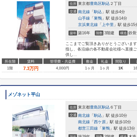
東京都
豊島区
駒込
２丁目
住所
交通
南北線
「
駒込
」駅 徒歩4分
山手線
「
巣鴨
」駅 徒歩14分
京浜東北線
「
上中里
」駅 徒歩15
築16年
3階建
鉄骨
築年
階数
構造
ここまでご覧頂きありがとうございます
指し、各沿線の各不動産会社様へ直接ご
供し...
所在階
賃料
管理費・共益費
敷金
礼金
間取り
7.3
万円
1階
4,000円
1ヶ月
1ヶ月
1K
1
メゾネット平山
東京都
豊島区
駒込
６丁目
住所
交通
南北線
「
駒込
」駅 徒歩10分
南北線
「
西ケ原
」駅 徒歩10分
都営三田線
「
巣鴨
」駅 徒歩13分
築29年
2階建
木造
築年
階数
構造