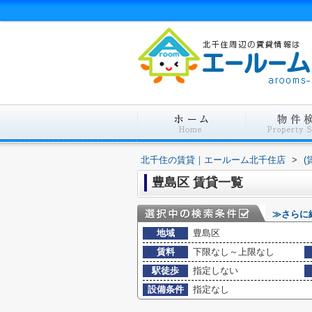
北千住の賃貸｜エールーム北千住店
>
(
豊島区 賃貸一覧
≫さらに
地域
豊島区
賃料
下限なし～上限なし
駅徒歩
指定しない
設備条件
指定なし