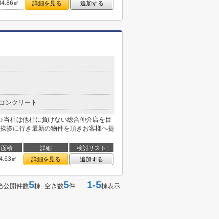
34.86㎡
詳細を見る
追加する
コンクリート
♪当社は他社に負けない総合仲介店を目
挨拶に行き最新の物件を頂きお客様へ提
面積
詳細
検討リスト
4.63㎡
詳細を見る
追加する
5
5
1-5
当公開件数
棟 空き数
件
棟表示