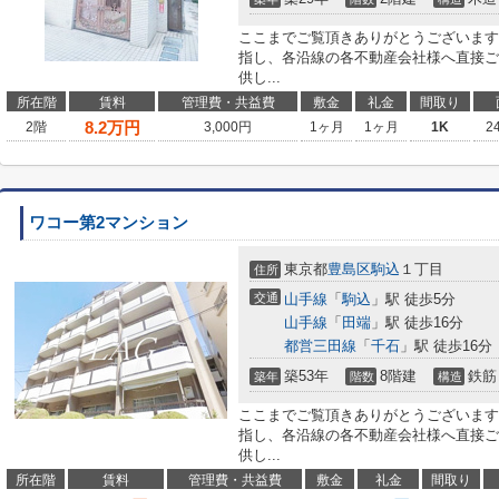
ここまでご覧頂きありがとうございます
指し、各沿線の各不動産会社様へ直接ご
供し...
所在階
賃料
管理費・共益費
敷金
礼金
間取り
8.2
万円
2階
3,000円
1ヶ月
1ヶ月
1K
2
ワコー第2マンション
東京都
豊島区
駒込
１丁目
住所
交通
山手線
「
駒込
」駅 徒歩5分
山手線
「
田端
」駅 徒歩16分
都営三田線
「
千石
」駅 徒歩16分
築53年
8階建
鉄筋
築年
階数
構造
ここまでご覧頂きありがとうございます
指し、各沿線の各不動産会社様へ直接ご
供し...
所在階
賃料
管理費・共益費
敷金
礼金
間取り