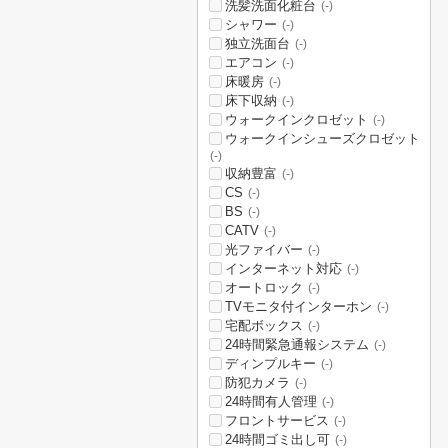
洗髪洗面化粧台
(-)
シャワー
(-)
独立洗面台
(-)
エアコン
(-)
床暖房
(-)
床下収納
(-)
ウォークインクロゼット
(-)
ウォークインシューズクロゼット
(-)
収納豊富
(-)
CS
(-)
BS
(-)
CATV
(-)
光ファイバー
(-)
インターネット対応
(-)
オートロック
(-)
TVモニタ付インターホン
(-)
宅配ボックス
(-)
24時間緊急通報システム
(-)
ディンプルキー
(-)
防犯カメラ
(-)
24時間有人管理
(-)
フロントサービス
(-)
24時間ゴミ出し可
(-)