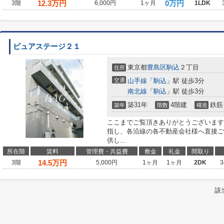
12.3
万円
0万円
3階
6,000円
1ヶ月
1LDK
ピュアステージ２１
東京都
豊島区
駒込
２丁目
住所
交通
山手線
「
駒込
」駅 徒歩3分
南北線
「
駒込
」駅 徒歩3分
築31年
4階建
鉄筋
築年
階数
構造
ここまでご覧頂きありがとうございます
指し、各沿線の各不動産会社様へ直接ご
供し...
所在階
賃料
管理費・共益費
敷金
礼金
間取り
14.5
万円
3階
5,000円
1ヶ月
1ヶ月
2DK
3
該