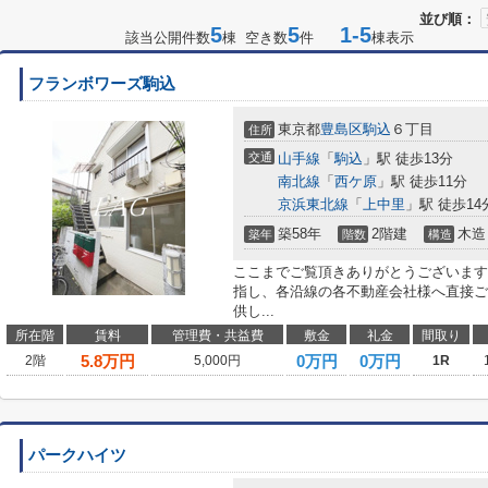
並び順：
5
5
1-5
該当公開件数
棟 空き数
件
棟表示
フランボワーズ駒込
東京都
豊島区
駒込
６丁目
住所
交通
山手線
「
駒込
」駅 徒歩13分
南北線
「
西ケ原
」駅 徒歩11分
京浜東北線
「
上中里
」駅 徒歩14
築58年
2階建
木造
築年
階数
構造
ここまでご覧頂きありがとうございます
指し、各沿線の各不動産会社様へ直接ご
供し...
所在階
賃料
管理費・共益費
敷金
礼金
間取り
5.8
万円
0万円
0万円
2階
5,000円
1R
パークハイツ