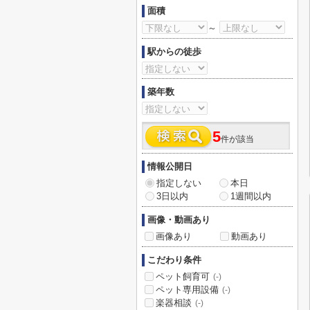
面積
～
駅からの徒歩
築年数
5
件が該当
情報公開日
指定しない
本日
3日以内
1週間以内
画像・動画あり
画像あり
動画あり
こだわり条件
ペット飼育可
(-)
ペット専用設備
(-)
楽器相談
(-)