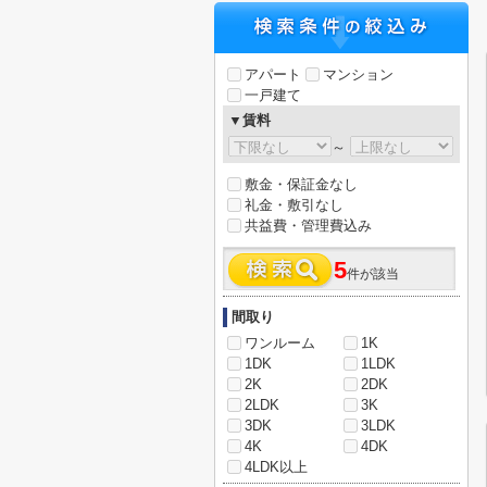
アパート
マンション
一戸建て
▼賃料
～
敷金・保証金なし
礼金・敷引なし
共益費・管理費込み
5
件が該当
間取り
ワンルーム
1K
1DK
1LDK
2K
2DK
2LDK
3K
3DK
3LDK
4K
4DK
4LDK以上