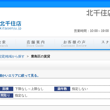
営業時間：10:00～19
賃貸)地域から探す
>
豊島区の賃貸
細かいエリアに絞って見る。
面積
下限なし～上限なし
築年数
指定しない
間取り
指定なし