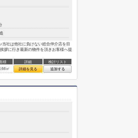
分
造
♪当社は他社に負けない総合仲介店を目
挨拶に行き最新の物件を頂きお客様へ提
面積
詳細
検討リスト
8.66㎡
詳細を見る
追加する