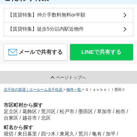
【賃貸特集】仲介手数料無料or半額
【賃貸特集】徒歩5分以内駅近物件
メールで共有する
LINEで共有する
ページトップへ
北千住の賃貸｜エールーム北千住店
>
物件一覧
>
Ｇｌａｎｂｅｌｌ墨田Ⅱ
市区町村から探す
足立区
/
葛飾区
/
荒川区
/
松戸市
/
墨田区
/
草加市
/
柏市
/
台東区
/
越谷市
/
北区
町名から探す
堀切
/
東日暮里
/
四つ木
/
東尾久
/
荒川
/
亀有
/
加平
/