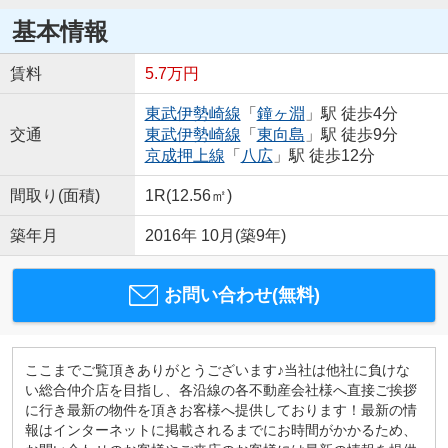
基本情報
賃料
5.7万円
東武伊勢崎線
「
鐘ヶ淵
」駅 徒歩4分
交通
東武伊勢崎線
「
東向島
」駅 徒歩9分
京成押上線
「
八広
」駅 徒歩12分
間取り(面積)
1R(12.56㎡)
築年月
2016年 10月(築9年)
お問い合わせ(無料)
ここまでご覧頂きありがとうございます♪当社は他社に負けな
い総合仲介店を目指し、各沿線の各不動産会社様へ直接ご挨拶
に行き最新の物件を頂きお客様へ提供しております！最新の情
報はインターネットに掲載されるまでにお時間がかかるため、