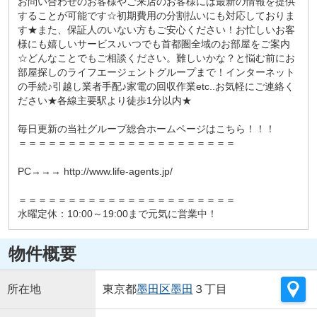
お問い合わせのお客様やご来店のお客様には最新の情報を提供
することが可能です☆初期費用の分割払いにも対応しておりま
す★また、保証人のいない方もご安心ください！お忙しいお客
様にも嬉しいサービス♪いつでも首都圏全域のお部屋をご案内
☆どんなことでもご相談ください。難しいかな？と悩む前にお
部屋探しのライフエージェントグループまで！インターネット
の手続♪引越し業者手配♪家電の回収作業etc..お気軽にご連絡く
ださい★各線主要駅より徒歩1分以内★
毎日更新の当社グループ総合ホームページはこちら！！！
＝＝＝＝＝＝＝＝＝＝＝＝＝＝＝＝＝＝＝＝＝＝
PC→→→ http://www.life-agents.jp/
＝＝＝＝＝＝＝＝＝＝＝＝＝＝＝＝＝＝＝＝＝＝
水曜定休：10:00～19:00まで元気に営業中！
物件概要
所在地
東京都
墨田区
墨田
３丁目