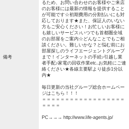
るため、お問い合わせのお客様やご来店
のお客様には最新の情報を提供すること
が可能です☆初期費用の分割払いにも対
応しております★また、保証人のいない
方もご安心ください！お忙しいお客様に
も嬉しいサービス♪いつでも首都圏全域
のお部屋をご案内☆どんなことでもご相
談ください。難しいかな？と悩む前にお
部屋探しのライフエージェントグループ
備考
まで！インターネットの手続♪引越し業
者手配♪家電の回収作業etc..お気軽にご連
絡ください★各線主要駅より徒歩1分以
内★
毎日更新の当社グループ総合ホームペー
ジはこちら！！！
＝＝＝＝＝＝＝＝＝＝＝＝＝＝＝＝＝＝
＝＝＝＝
PC→→→ http://www.life-agents.jp/