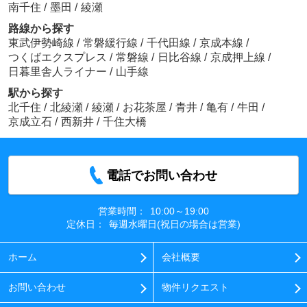
南千住
/
墨田
/
綾瀬
路線から探す
東武伊勢崎線
/
常磐緩行線
/
千代田線
/
京成本線
/
つくばエクスプレス
/
常磐線
/
日比谷線
/
京成押上線
/
日暮里舎人ライナー
/
山手線
駅から探す
北千住
/
北綾瀬
/
綾瀬
/
お花茶屋
/
青井
/
亀有
/
牛田
/
京成立石
/
西新井
/
千住大橋
電話でお問い合わせ
営業時間：
10:00～19:00
定休日：
毎週水曜日(祝日の場合は営業)
ホーム
会社概要
お問い合わせ
物件リクエスト