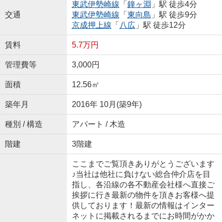
東武伊勢崎線
「
鐘ヶ淵
」駅 徒歩4分
交通
東武伊勢崎線
「
東向島
」駅 徒歩9分
京成押上線
「
八広
」駅 徒歩12分
賃料
5.7万円
管理費等
3,000円
面積
12.56㎡
築年月
2016年 10月(築9年)
種別 / 構造
アパート / 木造
階建
3階建
ここまでご覧頂きありがとうございます
♪当社は他社に負けない総合仲介店を目
指し、各沿線の各不動産会社様へ直接ご
挨拶に行き最新の物件を頂きお客様へ提
供しております！最新の情報はインター
ネットに掲載されるまでにお時間がかか