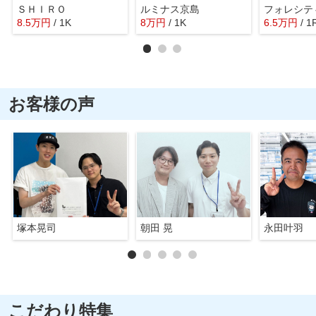
ＳＨＩＲＯ
ルミナス京島
フォレシテ
8.5
万
円
/ 1K
8
万
円
/ 1K
6.5
万
円
/ 1
お客様の声
塚本晃司
朝田 晃
永田叶羽
こだわり特集