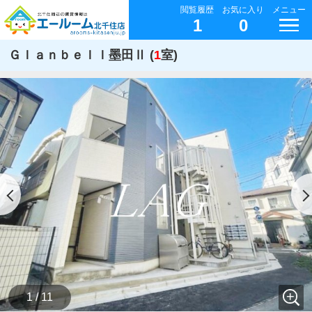
閲覧履歴
お気に入り
メニュー
1
0
Ｇｌａｎｂｅｌｌ墨田Ⅱ (
1
室)
1 / 11