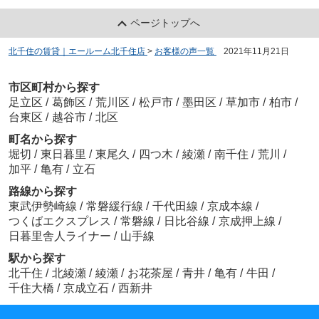
ページトップへ
北千住の賃貸｜エールーム北千住店
>
お客様の声一覧
>
2021年11月21日
市区町村から探す
足立区
/
葛飾区
/
荒川区
/
松戸市
/
墨田区
/
草加市
/
柏市
/
台東区
/
越谷市
/
北区
町名から探す
堀切
/
東日暮里
/
東尾久
/
四つ木
/
綾瀬
/
南千住
/
荒川
/
加平
/
亀有
/
立石
路線から探す
東武伊勢崎線
/
常磐緩行線
/
千代田線
/
京成本線
/
つくばエクスプレス
/
常磐線
/
日比谷線
/
京成押上線
/
日暮里舎人ライナー
/
山手線
駅から探す
北千住
/
北綾瀬
/
綾瀬
/
お花茶屋
/
青井
/
亀有
/
牛田
/
千住大橋
/
京成立石
/
西新井