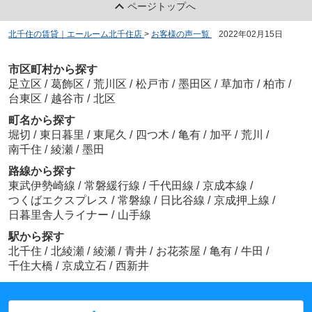
ページトップへ
北千住の賃貸｜エールーム北千住店
>
お客様の声一覧
>
2022年02月15日
市区町村から探す
足立区
/
葛飾区
/
荒川区
/
松戸市
/
墨田区
/
草加市
/
柏市
/
台東区
/
越谷市
/
北区
町名から探す
堀切
/
東日暮里
/
東尾久
/
四つ木
/
亀有
/
加平
/
荒川
/
南千住
/
綾瀬
/
墨田
路線から探す
東武伊勢崎線
/
常磐緩行線
/
千代田線
/
京成本線
/
つくばエクスプレス
/
常磐線
/
日比谷線
/
京成押上線
/
日暮里舎人ライナー
/
山手線
駅から探す
北千住
/
北綾瀬
/
綾瀬
/
青井
/
お花茶屋
/
亀有
/
牛田
/
千住大橋
/
京成立石
/
西新井