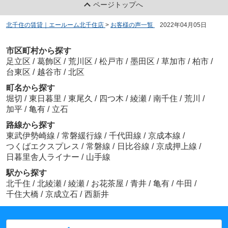
ページトップへ
北千住の賃貸｜エールーム北千住店
>
お客様の声一覧
>
2022年04月05日
市区町村から探す
足立区
/
葛飾区
/
荒川区
/
松戸市
/
墨田区
/
草加市
/
柏市
/
台東区
/
越谷市
/
北区
町名から探す
堀切
/
東日暮里
/
東尾久
/
四つ木
/
綾瀬
/
南千住
/
荒川
/
加平
/
亀有
/
立石
路線から探す
東武伊勢崎線
/
常磐緩行線
/
千代田線
/
京成本線
/
つくばエクスプレス
/
常磐線
/
日比谷線
/
京成押上線
/
日暮里舎人ライナー
/
山手線
駅から探す
北千住
/
北綾瀬
/
綾瀬
/
お花茶屋
/
青井
/
亀有
/
牛田
/
千住大橋
/
京成立石
/
西新井