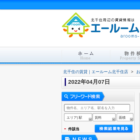
北千住の賃貸｜エールーム北千住店
>
2022年04月07日
エリア| 駅
賃料
面積
-
件該当