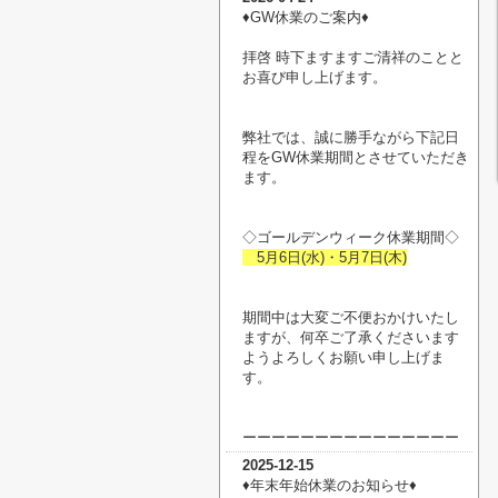
♦︎GW休業のご案内♦︎
拝啓 時下ますますご清祥のことと
お喜び申し上げます。
弊社では、誠に勝手ながら下記日
程をGW休業期間とさせていただき
ます。
◇ゴールデンウィーク休業期間◇
5月6日(水)・5月7日(木)
期間中は大変ご不便おかけいたし
ますが、何卒ご了承くださいます
ようよろしくお願い申し上げま
す。
ーーーーーーーーーーーーーーー
2025-12-15
♦︎年末年始休業のお知らせ♦︎