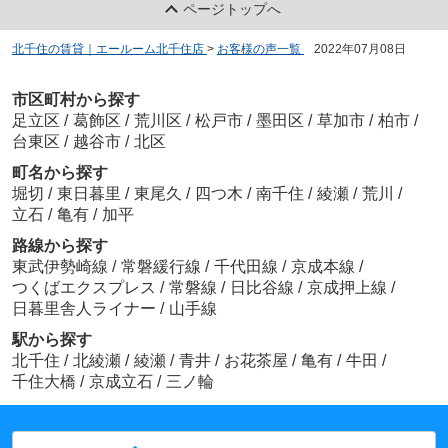
ページトップへ
北千住の賃貸｜エールーム北千住店
>
お客様の声一覧
>
2022年07月08日
市区町村から探す
足立区
/
葛飾区
/
荒川区
/
松戸市
/
墨田区
/
草加市
/
柏市
/
台東区
/
越谷市
/
北区
町名から探す
堀切
/
東日暮里
/
東尾久
/
四つ木
/
南千住
/
綾瀬
/
荒川
/
立石
/
亀有
/
加平
路線から探す
東武伊勢崎線
/
常磐緩行線
/
千代田線
/
京成本線
/
つくばエクスプレス
/
常磐線
/
日比谷線
/
京成押上線
/
日暮里舎人ライナー
/
山手線
駅から探す
北千住
/
北綾瀬
/
綾瀬
/
青井
/
お花茶屋
/
亀有
/
牛田
/
千住大橋
/
京成立石
/
三ノ輪