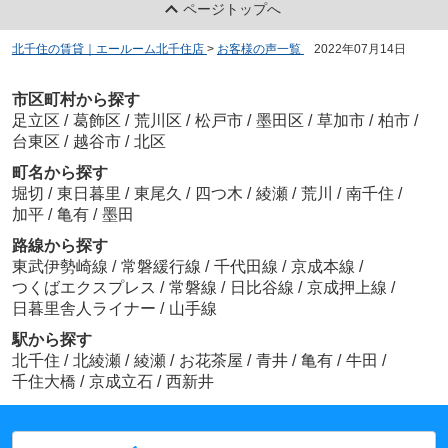
ページトップへ
北千住の賃貸｜エールーム北千住店
>
お客様の声一覧
>
2022年07月14日
市区町村から探す
足立区
/
葛飾区
/
荒川区
/
松戸市
/
墨田区
/
草加市
/
柏市
/
台東区
/
越谷市
/
北区
町名から探す
堀切
/
東日暮里
/
東尾久
/
四つ木
/
綾瀬
/
荒川
/
南千住
/
加平
/
亀有
/
墨田
路線から探す
東武伊勢崎線
/
常磐緩行線
/
千代田線
/
京成本線
/
つくばエクスプレス
/
常磐線
/
日比谷線
/
京成押上線
/
日暮里舎人ライナー
/
山手線
駅から探す
北千住
/
北綾瀬
/
綾瀬
/
お花茶屋
/
青井
/
亀有
/
牛田
/
千住大橋
/
京成立石
/
西新井