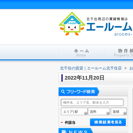
北千住の賃貸｜エールーム北千住店
>
2022年11月20日
エリア| 駅
賃料
面積
-
件該当