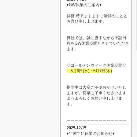
♦︎GW休業のご案内♦︎
拝啓 時下ますますご清祥のことと
お喜び申し上げます。
弊社では、誠に勝手ながら下記日
程をGW休業期間とさせていただき
ます。
◇ゴールデンウィーク休業期間◇
5月6日(水)・5月7日(木)
期間中は大変ご不便おかけいたし
ますが、何卒ご了承くださいます
ようよろしくお願い申し上げま
す。
ーーーーーーーーーーーーーーー
2025-12-15
♦︎年末年始休業のお知らせ♦︎