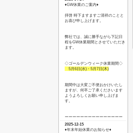
♦︎GW休業のご案内♦︎
拝啓 時下ますますご清祥のことと
お喜び申し上げます。
弊社では、誠に勝手ながら下記日
程をGW休業期間とさせていただき
ます。
◇ゴールデンウィーク休業期間◇
5月6日(水)・5月7日(木)
期間中は大変ご不便おかけいたし
ますが、何卒ご了承くださいます
ようよろしくお願い申し上げま
す。
ーーーーーーーーーーーーーーー
2025-12-15
♦︎年末年始休業のお知らせ♦︎