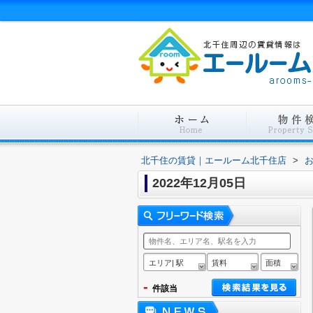
北千住の賃貸｜エールーム北千住店
>
2022年12月05日
エリア| 駅
賃料
面積
-
件該当