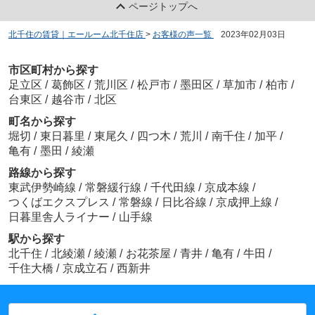
ページトップへ
北千住の賃貸｜エールーム北千住店
>
お客様の声一覧
>
2023年02月03日
市区町村から探す
足立区
/
葛飾区
/
荒川区
/
松戸市
/
墨田区
/
草加市
/
柏市
/
台東区
/
越谷市
/
北区
町名から探す
堀切
/
東日暮里
/
東尾久
/
四つ木
/
荒川
/
南千住
/
加平
/
亀有
/
墨田
/
綾瀬
路線から探す
東武伊勢崎線
/
常磐緩行線
/
千代田線
/
京成本線
/
つくばエクスプレス
/
常磐線
/
日比谷線
/
京成押上線
/
日暮里舎人ライナー
/
山手線
駅から探す
北千住
/
北綾瀬
/
綾瀬
/
お花茶屋
/
青井
/
亀有
/
牛田
/
千住大橋
/
京成立石
/
西新井