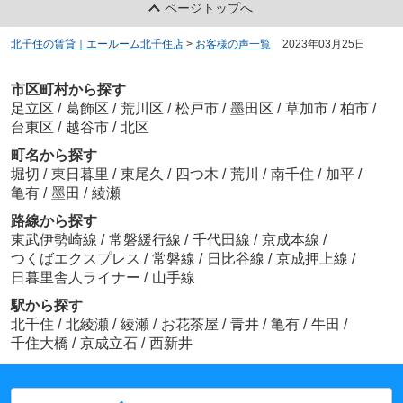
ページトップへ
北千住の賃貸｜エールーム北千住店
>
お客様の声一覧
>
2023年03月25日
市区町村から探す
足立区
/
葛飾区
/
荒川区
/
松戸市
/
墨田区
/
草加市
/
柏市
/
台東区
/
越谷市
/
北区
町名から探す
堀切
/
東日暮里
/
東尾久
/
四つ木
/
荒川
/
南千住
/
加平
/
亀有
/
墨田
/
綾瀬
路線から探す
東武伊勢崎線
/
常磐緩行線
/
千代田線
/
京成本線
/
つくばエクスプレス
/
常磐線
/
日比谷線
/
京成押上線
/
日暮里舎人ライナー
/
山手線
駅から探す
北千住
/
北綾瀬
/
綾瀬
/
お花茶屋
/
青井
/
亀有
/
牛田
/
千住大橋
/
京成立石
/
西新井