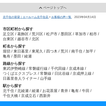
ページトップへ
北千住の賃貸｜エールーム北千住店
>
お客様の声一覧
>
2023年04月14日
市区町村から探す
足立区
/
葛飾区
/
荒川区
/
松戸市
/
墨田区
/
草加市
/
柏市
/
台東区
/
越谷市
/
北区
町名から探す
堀切
/
東日暮里
/
東尾久
/
四つ木
/
荒川
/
南千住
/
加平
/
亀有
/
墨田
/
綾瀬
路線から探す
東武伊勢崎線
/
常磐緩行線
/
千代田線
/
京成本線
/
つくばエクスプレス
/
常磐線
/
日比谷線
/
京成押上線
/
日暮里舎人ライナー
/
山手線
駅から探す
北千住
/
北綾瀬
/
綾瀬
/
お花茶屋
/
青井
/
亀有
/
牛田
/
千住大橋
/
京成立石
/
西新井