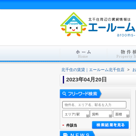
北千住の賃貸｜エールーム北千住店
>
2023年04月20日
エリア| 駅
賃料
面積
-
件該当