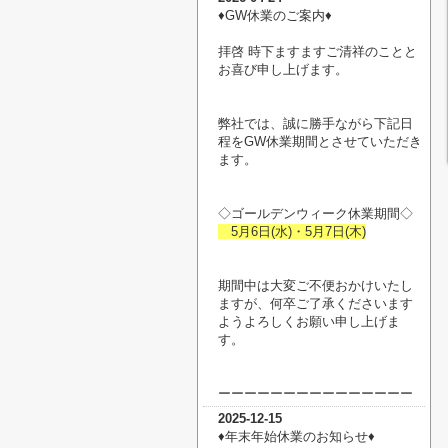
♦︎GW休業のご案内♦︎
拝啓 時下ますますご清祥のことと
お喜び申し上げます。
弊社では、誠に勝手ながら下記日
程をGW休業期間とさせていただき
ます。
◇ゴールデンウィーク休業期間◇
5月6日(水)・5月7日(木)
期間中は大変ご不便おかけいたし
ますが、何卒ご了承くださいます
ようよろしくお願い申し上げま
す。
ーーーーーーーーーーーーーーー
2025-12-15
♦︎年末年始休業のお知らせ♦︎