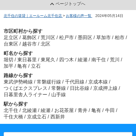
ページトップへ
北千住の賃貸｜エールーム北千住店
>
お客様の声一覧
>
2024年05月14日
市区町村から探す
足立区
/
葛飾区
/
荒川区
/
松戸市
/
墨田区
/
草加市
/
柏市
/
台東区
/
越谷市
/
北区
町名から探す
堀切
/
東日暮里
/
東尾久
/
四つ木
/
綾瀬
/
南千住
/
荒川
/
加平
/
亀有
/
立石
路線から探す
東武伊勢崎線
/
常磐緩行線
/
千代田線
/
京成本線
/
つくばエクスプレス
/
常磐線
/
日比谷線
/
京成押上線
/
日暮里舎人ライナー
/
山手線
駅から探す
北千住
/
北綾瀬
/
綾瀬
/
お花茶屋
/
青井
/
亀有
/
牛田
/
千住大橋
/
京成立石
/
西新井