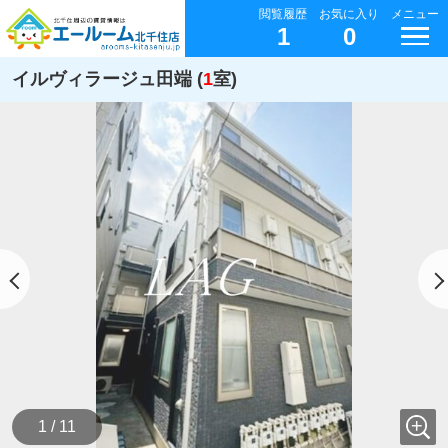
閲覧履歴
お気に入り
メニュー
1
0
イルヴィラージュ田端 (
1
室)
1 / 11