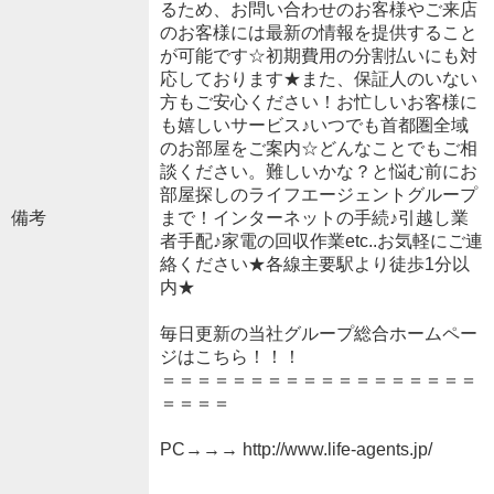
るため、お問い合わせのお客様やご来店
のお客様には最新の情報を提供すること
が可能です☆初期費用の分割払いにも対
応しております★また、保証人のいない
方もご安心ください！お忙しいお客様に
も嬉しいサービス♪いつでも首都圏全域
のお部屋をご案内☆どんなことでもご相
談ください。難しいかな？と悩む前にお
部屋探しのライフエージェントグループ
備考
まで！インターネットの手続♪引越し業
者手配♪家電の回収作業etc..お気軽にご連
絡ください★各線主要駅より徒歩1分以
内★
毎日更新の当社グループ総合ホームペー
ジはこちら！！！
＝＝＝＝＝＝＝＝＝＝＝＝＝＝＝＝＝＝
＝＝＝＝
PC→→→ http://www.life-agents.jp/