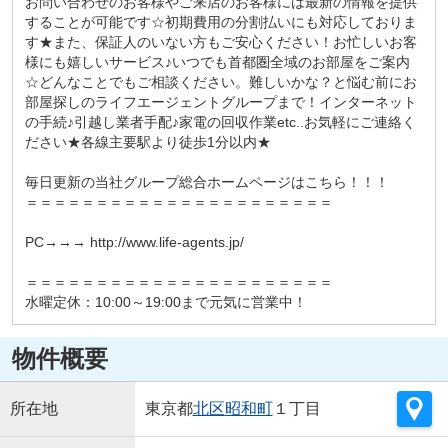
お問い合わせのお客様やご来店のお客様には最新の情報を提供
することが可能です☆初期費用の分割払いにも対応しておりま
す★また、保証人のいない方もご安心ください！お忙しいお客
様にも嬉しいサービス♪いつでも首都圏全域のお部屋をご案内
☆どんなことでもご相談ください。難しいかな？と悩む前にお
部屋探しのライフエージェントグループまで！インターネット
の手続♪引越し業者手配♪家電の回収作業etc..お気軽にご連絡く
ださい★各線主要駅より徒歩1分以内★
毎日更新の当社グループ総合ホームページはこちら！！！
＝＝＝＝＝＝＝＝＝＝＝＝＝＝＝＝＝＝＝＝＝＝
PC→→→ http://www.life-agents.jp/
＝＝＝＝＝＝＝＝＝＝＝＝＝＝＝＝＝＝＝＝＝＝
水曜定休：10:00～19:00まで元気に営業中！
物件概要
所在地
東京都
北区
昭和町
１丁目