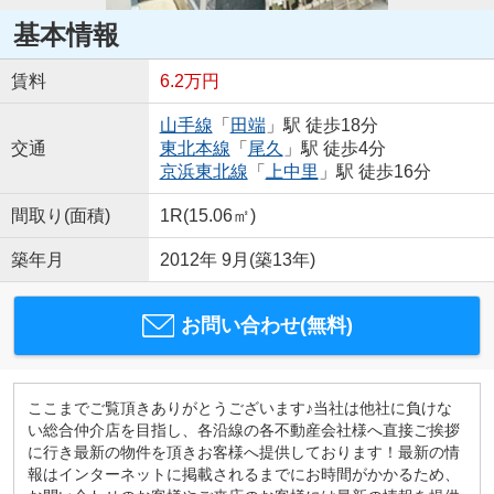
基本情報
賃料
6.2万円
山手線
「
田端
」駅 徒歩18分
交通
東北本線
「
尾久
」駅 徒歩4分
京浜東北線
「
上中里
」駅 徒歩16分
間取り(面積)
1R(15.06㎡)
築年月
2012年 9月(築13年)
お問い合わせ(無料)
ここまでご覧頂きありがとうございます♪当社は他社に負けな
い総合仲介店を目指し、各沿線の各不動産会社様へ直接ご挨拶
に行き最新の物件を頂きお客様へ提供しております！最新の情
報はインターネットに掲載されるまでにお時間がかかるため、