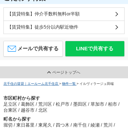
【賃貸特集】仲介手数料無料or半額
【賃貸特集】徒歩5分以内駅近物件
メールで共有する
LINEで共有する
ページトップへ
北千住の賃貸｜エールーム北千住店
>
物件一覧
>
イルヴィラージュ田端
市区町村から探す
足立区
/
葛飾区
/
荒川区
/
松戸市
/
墨田区
/
草加市
/
柏市
/
台東区
/
越谷市
/
北区
町名から探す
堀切
/
東日暮里
/
東尾久
/
四つ木
/
南千住
/
綾瀬
/
荒川
/