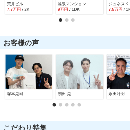
荒井ビル
旭泉マンション
ジュネスＫ
7.7
万
円
/ 2K
9
万
円
/ 1DK
7.5
万
円
/ 1
お客様の声
塚本晃司
朝田 晃
永田叶羽
こだわり特集