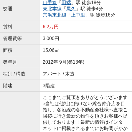
山手線
「
田端
」駅 徒歩18分
交通
東北本線
「
尾久
」駅 徒歩4分
京浜東北線
「
上中里
」駅 徒歩16分
賃料
6.2万円
管理費等
3,000円
面積
15.06㎡
築年月
2012年 9月(築13年)
種別 / 構造
アパート / 木造
階建
3階建
ここまでご覧頂きありがとうございます
♪当社は他社に負けない総合仲介店を目
指し、各沿線の各不動産会社様へ直接ご
挨拶に行き最新の物件を頂きお客様へ提
供しております！最新の情報はインター
ネットに掲載されるまでにお時間がかか