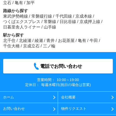
立石
/
亀有
/
加平
路線から探す
東武伊勢崎線
/
常磐緩行線
/
千代田線
/
京成本線
/
つくばエクスプレス
/
常磐線
/
日比谷線
/
京成押上線
/
日暮里舎人ライナー
/
山手線
駅から探す
北千住
/
北綾瀬
/
綾瀬
/
青井
/
お花茶屋
/
亀有
/
牛田
/
千住大橋
/
京成立石
/
三ノ輪
電話でお問い合わせ
営業時間：
10:00～19:00
定休日：
毎週水曜日(祝日の場合は営業)
ホーム
会社概要
お問い合わせ
物件リクエスト