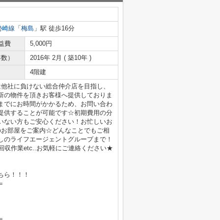
勢崎線
「
梅島
」駅 徒歩16分
益費
5,000円
年数）
2016年 2月 ( 築10年 )
4階建
は他社に負けない総合仲介店を目指し、
新の物件を頂きお客様へ提供しておりま
までにお時間がかかるため、お問い合わ
提供することが可能です☆初期費用の分
いない方もご安心ください！お忙しいお
のお部屋をご案内☆どんなことでもご相
しのライフエージェントグループまで！
収作業etc..お気軽にご連絡ください★
ちら！！！
＝
＝