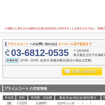
※地図上に表示される物件の位置は付近住所に所在することを表すものであり、実際
プライムコート
へのお問い合わせは
エールーム北千住店まで
03-6812-0535
〒120-0026
東京都足立区千住旭町1-
10:00～19:00 定休日:毎週水曜日(祝日の場合は営業)
プライムコート
の空室情報
所在階
賃料
管理費・共益費
敷金/礼金/保証金/償却/敷引
2階
7.5万円
5,000円
/
/
/
/
0万円
1ヶ月
-
-
-