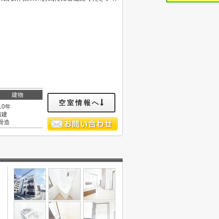
建物
空室情報へ
10年
階建
骨造