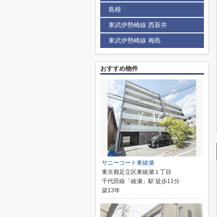
島根
東武伊勢崎線 西新井
東武伊勢崎線 梅島
おすすめ物件
サニーコート東綾瀬
東京都足立区東綾瀬１丁目
千代田線「綾瀬」駅 徒歩11分
築13年