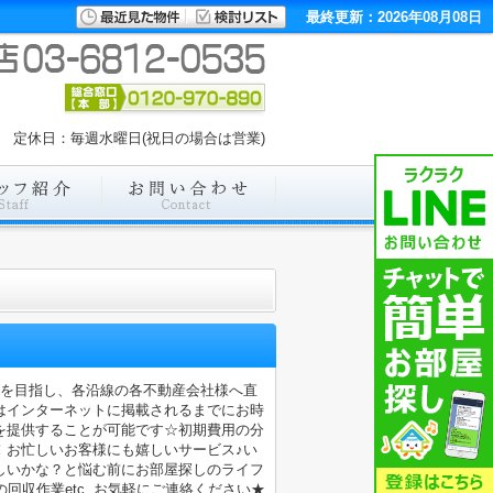
最終更新：2026年08月08日
:00 定休日：毎週水曜日(祝日の場合は営業)
店を目指し、各沿線の各不動産会社様へ直
はインターネットに掲載されるまでにお時
を提供することが可能です☆初期費用の分
！お忙しいお客様にも嬉しいサービス♪い
しいかな？と悩む前にお部屋探しのライフ
収作業etc..お気軽にご連絡ください★