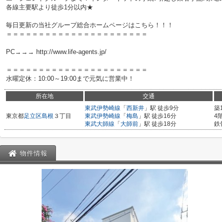
各線主要駅より徒歩1分以内★
毎日更新の当社グループ総合ホームページはこちら！！！
＝＝＝＝＝＝＝＝＝＝＝＝＝＝＝＝＝＝＝＝＝＝
PC→→→ http://www.life-agents.jp/
＝＝＝＝＝＝＝＝＝＝＝＝＝＝＝＝＝＝＝＝＝＝
水曜定休：10:00～19:00まで元気に営業中！
所在地
交通
東武伊勢崎線
「
西新井
」駅 徒歩9分
築
東京都
足立区
島根
３丁目
東武伊勢崎線
「
梅島
」駅 徒歩16分
4
東武大師線
「
大師前
」駅 徒歩18分
鉄
物件情報