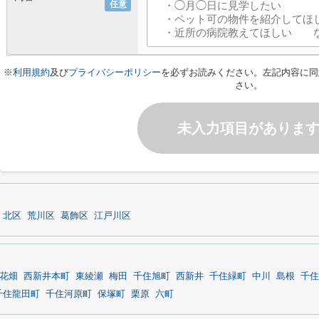
任意
※
利用規約
及び
プライバシーポリシー
を必ずお読みください。左記内容に同
さい。
未入力項目がありま
北区
荒川区
葛飾区
江戸川区
花畑
西新井本町
東綾瀬
梅田
千住旭町
西新井
千住緑町
中川
島根
千住
千住龍田町
千住河原町
保塚町
栗原
六町