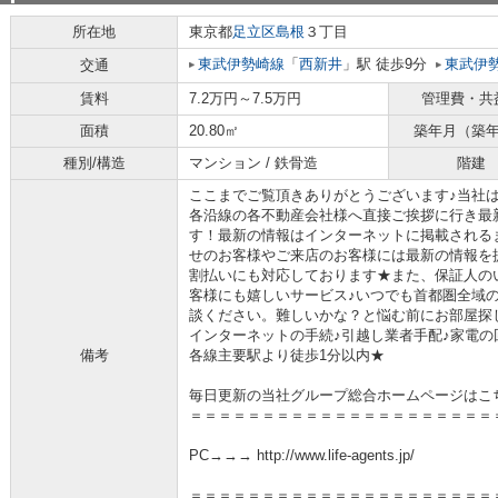
所在地
東京都
足立区
島根
３丁目
東武伊勢崎線
「
西新井
」駅 徒歩9分
東武伊
交通
賃料
7.2万円～7.5万円
管理費・共
面積
20.80㎡
築年月（築
種別/構造
マンション / 鉄骨造
階建
ここまでご覧頂きありがとうございます♪当社
各沿線の各不動産会社様へ直接ご挨拶に行き最
す！最新の情報はインターネットに掲載される
せのお客様やご来店のお客様には最新の情報を
割払いにも対応しております★また、保証人の
客様にも嬉しいサービス♪いつでも首都圏全域
談ください。難しいかな？と悩む前にお部屋探
インターネットの手続♪引越し業者手配♪家電の回
備考
各線主要駅より徒歩1分以内★
毎日更新の当社グループ総合ホームページはこ
＝＝＝＝＝＝＝＝＝＝＝＝＝＝＝＝＝＝＝＝＝
PC→→→ http://www.life-agents.jp/
＝＝＝＝＝＝＝＝＝＝＝＝＝＝＝＝＝＝＝＝＝