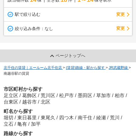
駅で絞り込む
変更
変更
絞り込み条件：
なし
ページトップへ
北千住の賃貸｜エールーム北千住店
>
(賃貸)路線・駅から探す
>
JR武蔵野線
>
南越谷駅の賃貸
市区町村から探す
足立区
/
葛飾区
/
荒川区
/
松戸市
/
墨田区
/
草加市
/
柏市
/
台東区
/
越谷市
/
北区
町名から探す
堀切
/
東日暮里
/
東尾久
/
四つ木
/
南千住
/
綾瀬
/
荒川
/
立石
/
亀有
/
加平
路線から探す