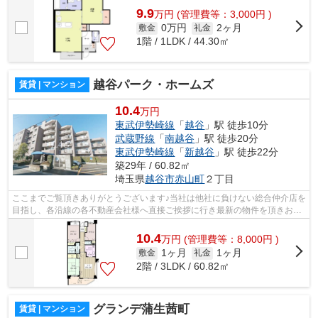
9.9
万
円
(管理費等：3,000円 )
0万円
2ヶ月
敷金
礼金
1階 / 1LDK / 44.30㎡
越谷パーク・ホームズ
賃貸 | マンション
10.4
万円
東武伊勢崎線
「
越谷
」駅 徒歩10分
武蔵野線
「
南越谷
」駅 徒歩20分
東武伊勢崎線
「
新越谷
」駅 徒歩22分
築29年 / 60.82㎡
埼玉県
越谷市
赤山町
２丁目
ここまでご覧頂きありがとうございます♪当社は他社に負けない総合仲介店を
目指し、各沿線の各不動産会社様へ直接ご挨拶に行き最新の物件を頂きお客
様へ提供しております！最新の情報は...
10.4
万
円
(管理費等：8,000円 )
1ヶ月
1ヶ月
敷金
礼金
2階 / 3LDK / 60.82㎡
グランデ蒲生茜町
賃貸 | マンション