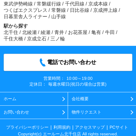
東武伊勢崎線
/
常磐緩行線
/
千代田線
/
京成本線
/
つくばエクスプレス
/
常磐線
/
日比谷線
/
京成押上線
/
日暮里舎人ライナー
/
山手線
駅から探す
北千住
/
北綾瀬
/
綾瀬
/
青井
/
お花茶屋
/
亀有
/
牛田
/
千住大橋
/
京成立石
/
三ノ輪
電話でお問い合わせ
営業時間：
10:00～19:00
定休日：
毎週水曜日(祝日の場合は営業)
ホーム
会社概要
お問い合わせ
物件リクエスト
プライバシーポリシー
利用規約
アクセスマップ
PCサイト
Copyright(c) エールーム北千住店 All rights reserved.