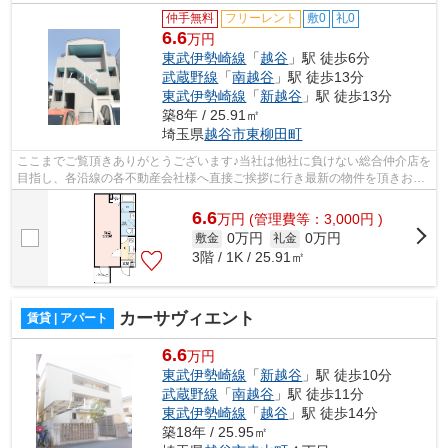
仲手無料
フリーレント
敷0
礼0
6.6
万円
東武伊勢崎線
「
越谷
」駅 徒歩6分
武蔵野線
「
南越谷
」駅 徒歩13分
東武伊勢崎線
「
新越谷
」駅 徒歩13分
築8年 / 25.91㎡
埼玉県
越谷市
東柳田町
ここまでご覧頂きありがとうございます♪当社は他社に負けない総合仲介店を
目指し、各沿線の各不動産会社様へ直接ご挨拶に行き最新の物件を頂きお客
様へ提供しております！最新の情報は...
6.6
万
円
(管理費等：3,000円 )
0万円
0万円
敷金
礼金
3階 / 1K / 25.91㎡
カーサヴィエント
賃貸 | アパート
6.6
万円
東武伊勢崎線
「
新越谷
」駅 徒歩10分
武蔵野線
「
南越谷
」駅 徒歩11分
東武伊勢崎線
「
越谷
」駅 徒歩14分
築18年 / 25.95㎡