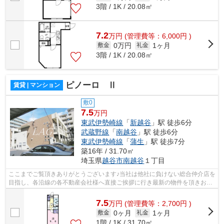
3階 / 1K / 20.08㎡
7.2
万
円
(管理費等：6,000円 )
0万円
1ヶ月
敷金
礼金
3階 / 1K / 20.08㎡
ピノーロ Ⅱ
賃貸 | マンション
敷0
7.5
万円
東武伊勢崎線
「
新越谷
」駅 徒歩6分
武蔵野線
「
南越谷
」駅 徒歩6分
東武伊勢崎線
「
蒲生
」駅 徒歩7分
築16年 / 31.70㎡
埼玉県
越谷市
南越谷
１丁目
ここまでご覧頂きありがとうございます♪当社は他社に負けない総合仲介店を
目指し、各沿線の各不動産会社様へ直接ご挨拶に行き最新の物件を頂きお客
様へ提供しております！最新の情報は...
7.5
万
円
(管理費等：2,700円 )
0ヶ月
1ヶ月
敷金
礼金
1階 / 1K / 31.70㎡