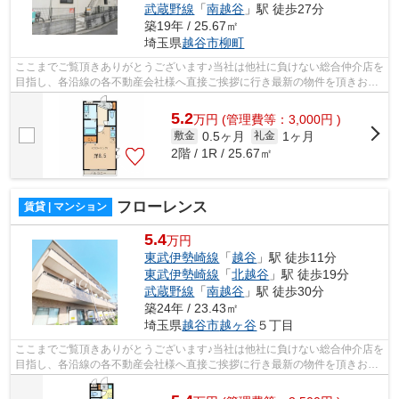
武蔵野線
「
南越谷
」駅 徒歩27分
築19年 / 25.67㎡
埼玉県
越谷市
柳町
ここまでご覧頂きありがとうございます♪当社は他社に負けない総合仲介店を
目指し、各沿線の各不動産会社様へ直接ご挨拶に行き最新の物件を頂きお客
様へ提供しております！最新の情報は...
5.2
万
円
(管理費等：3,000円 )
0.5ヶ月
1ヶ月
敷金
礼金
2階 / 1R / 25.67㎡
フローレンス
賃貸 | マンション
5.4
万円
東武伊勢崎線
「
越谷
」駅 徒歩11分
東武伊勢崎線
「
北越谷
」駅 徒歩19分
武蔵野線
「
南越谷
」駅 徒歩30分
築24年 / 23.43㎡
埼玉県
越谷市
越ヶ谷
５丁目
ここまでご覧頂きありがとうございます♪当社は他社に負けない総合仲介店を
目指し、各沿線の各不動産会社様へ直接ご挨拶に行き最新の物件を頂きお客
様へ提供しております！最新の情報は...