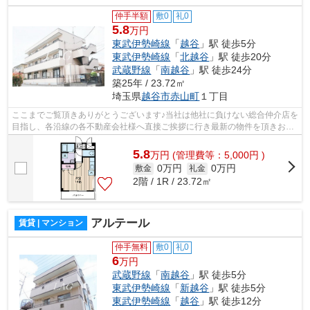
仲手半額
敷0
礼0
5.8
万円
東武伊勢崎線
「
越谷
」駅 徒歩5分
東武伊勢崎線
「
北越谷
」駅 徒歩20分
武蔵野線
「
南越谷
」駅 徒歩24分
築25年 / 23.72㎡
埼玉県
越谷市
赤山町
１丁目
ここまでご覧頂きありがとうございます♪当社は他社に負けない総合仲介店を
目指し、各沿線の各不動産会社様へ直接ご挨拶に行き最新の物件を頂きお客
様へ提供しております！最新の情報は...
5.8
万
円
(管理費等：5,000円 )
0万円
0万円
敷金
礼金
2階 / 1R / 23.72㎡
アルテール
賃貸 | マンション
仲手無料
敷0
礼0
6
万円
武蔵野線
「
南越谷
」駅 徒歩5分
東武伊勢崎線
「
新越谷
」駅 徒歩5分
東武伊勢崎線
「
越谷
」駅 徒歩12分