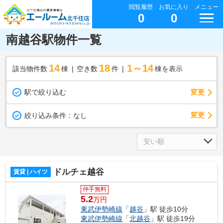
閲覧履歴
お気に入り
メニュー
0
0
南越谷駅物件一覧
14
18
1～14
該当物件数
棟
空き数
件
棟を表示
駅で絞り込む
変更
変更
絞り込み条件：
なし
ドルチェ越谷
賃貸 | ハイツ
仲手無料
5.2
万円
東武伊勢崎線
「
越谷
」駅 徒歩10分
東武伊勢崎線
「
北越谷
」駅 徒歩19分