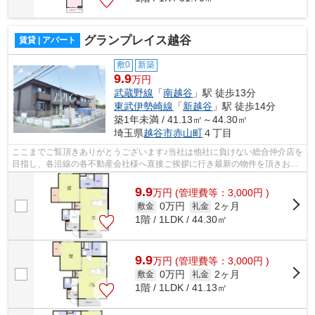
グランプレイス越谷
賃貸 | アパート
敷0
新築
9.9
万円
武蔵野線
「
南越谷
」駅 徒歩13分
東武伊勢崎線
「
新越谷
」駅 徒歩14分
築1年未満 / 41.13㎡～44.30㎡
埼玉県
越谷市
赤山町
４丁目
ここまでご覧頂きありがとうございます♪当社は他社に負けない総合仲介店を
目指し、各沿線の各不動産会社様へ直接ご挨拶に行き最新の物件を頂きお客
様へ提供しております！最新の情報は...
9.9
万
円
(管理費等：3,000円 )
0万円
2ヶ月
敷金
礼金
1階 / 1LDK / 44.30㎡
9.9
万
円
(管理費等：3,000円 )
0万円
2ヶ月
敷金
礼金
1階 / 1LDK / 41.13㎡