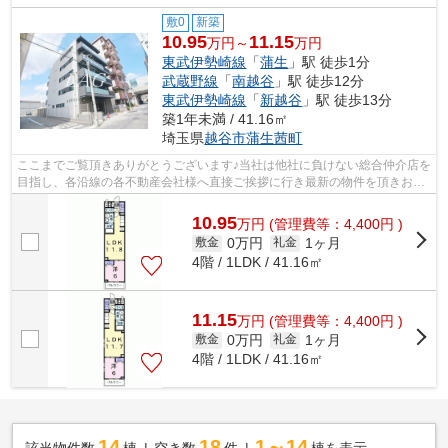
敷0
新築
10.95
11.15
万円～
万円
東武伊勢崎線
「
蒲生
」駅 徒歩1分
武蔵野線
「
南越谷
」駅 徒歩12分
東武伊勢崎線
「
新越谷
」駅 徒歩13分
築1年未満 / 41.16㎡
埼玉県
越谷市
蒲生茜町
ここまでご覧頂きありがとうございます♪当社は他社に負けない総合仲介店を
目指し、各沿線の各不動産会社様へ直接ご挨拶に行き最新の物件を頂きお客
様へ提供しております！最新の情報は...
10.95
万
円
(管理費等：4,400円 )
0万円
1ヶ月
敷金
礼金
4階 / 1LDK / 41.16㎡
11.15
万
円
(管理費等：4,400円 )
0万円
1ヶ月
敷金
礼金
4階 / 1LDK / 41.16㎡
14
18
1～14
該当物件数
棟
空き数
件
棟を表示