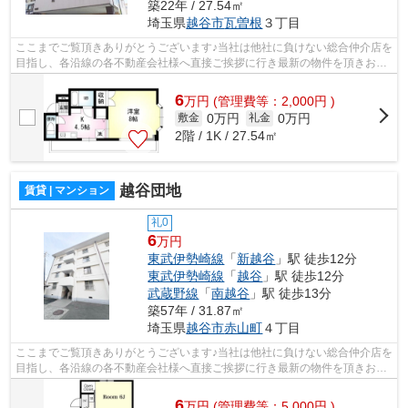
築22年 / 27.54㎡
埼玉県
越谷市
瓦曽根
３丁目
ここまでご覧頂きありがとうございます♪当社は他社に負けない総合仲介店を
目指し、各沿線の各不動産会社様へ直接ご挨拶に行き最新の物件を頂きお客
様へ提供しております！最新の情報は...
6
万
円
(管理費等：2,000円 )
0万円
0万円
敷金
礼金
2階 / 1K / 27.54㎡
越谷団地
賃貸 | マンション
礼0
6
万円
東武伊勢崎線
「
新越谷
」駅 徒歩12分
東武伊勢崎線
「
越谷
」駅 徒歩12分
武蔵野線
「
南越谷
」駅 徒歩13分
築57年 / 31.87㎡
埼玉県
越谷市
赤山町
４丁目
ここまでご覧頂きありがとうございます♪当社は他社に負けない総合仲介店を
目指し、各沿線の各不動産会社様へ直接ご挨拶に行き最新の物件を頂きお客
様へ提供しております！最新の情報は...
6
万
円
(管理費等：5,000円 )