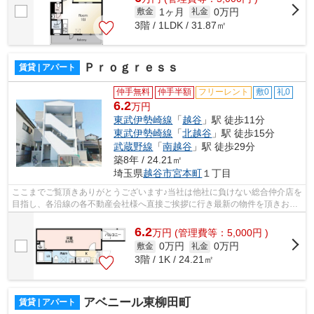
1ヶ月
0万円
敷金
礼金
3階 / 1LDK / 31.87㎡
Ｐｒｏｇｒｅｓｓ
賃貸 | アパート
仲手無料
仲手半額
フリーレント
敷0
礼0
6.2
万円
東武伊勢崎線
「
越谷
」駅 徒歩11分
東武伊勢崎線
「
北越谷
」駅 徒歩15分
武蔵野線
「
南越谷
」駅 徒歩29分
築8年 / 24.21㎡
埼玉県
越谷市
宮本町
１丁目
ここまでご覧頂きありがとうございます♪当社は他社に負けない総合仲介店を
目指し、各沿線の各不動産会社様へ直接ご挨拶に行き最新の物件を頂きお客
様へ提供しております！最新の情報は...
6.2
万
円
(管理費等：5,000円 )
0万円
0万円
敷金
礼金
3階 / 1K / 24.21㎡
アベニール東柳田町
賃貸 | アパート