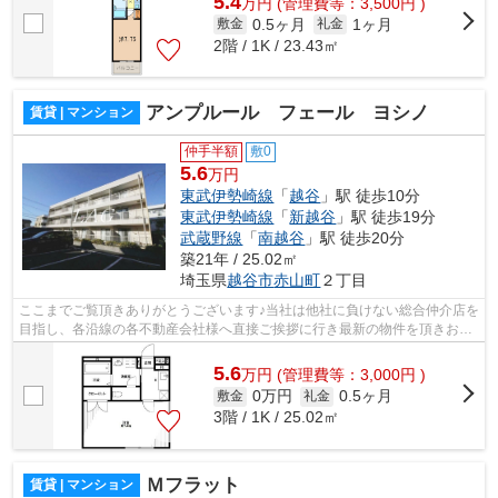
5.4
万
円
(管理費等：3,500円 )
0.5ヶ月
1ヶ月
敷金
礼金
2階 / 1K / 23.43㎡
アンプルール フェール ヨシノ
賃貸 | マンション
仲手半額
敷0
5.6
万円
東武伊勢崎線
「
越谷
」駅 徒歩10分
東武伊勢崎線
「
新越谷
」駅 徒歩19分
武蔵野線
「
南越谷
」駅 徒歩20分
築21年 / 25.02㎡
埼玉県
越谷市
赤山町
２丁目
ここまでご覧頂きありがとうございます♪当社は他社に負けない総合仲介店を
目指し、各沿線の各不動産会社様へ直接ご挨拶に行き最新の物件を頂きお客
様へ提供しております！最新の情報は...
5.6
万
円
(管理費等：3,000円 )
0万円
0.5ヶ月
敷金
礼金
3階 / 1K / 25.02㎡
Ｍフラット
賃貸 | マンション