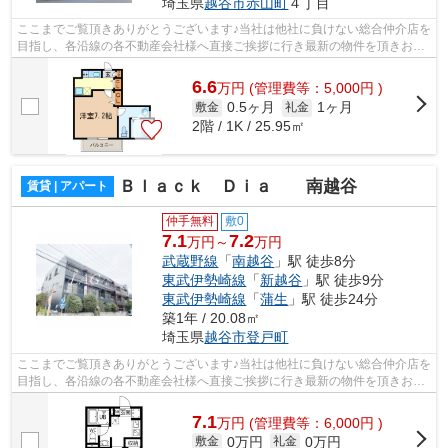
埼玉県
越谷市
赤山町
４丁目
ここまでご覧頂きありがとうございます♪当社は他社に負けない総合仲介店を
目指し、各沿線の各不動産会社様へ直接ご挨拶に行き最新の物件を頂きお客
様へ提供しております！最新の情報は...
6.6
万
円
(管理費等：5,000円 )
0.5ヶ月
1ヶ月
敷金
礼金
2階 / 1K / 25.95㎡
Ｂｌａｃｋ Ｄｉａ 南越谷
賃貸 | アパート
仲手無料
敷0
7.1
7.2
万円～
万円
武蔵野線
「
南越谷
」駅 徒歩8分
東武伊勢崎線
「
新越谷
」駅 徒歩9分
東武伊勢崎線
「
蒲生
」駅 徒歩24分
築1年 / 20.08㎡
埼玉県
越谷市
登戸町
ここまでご覧頂きありがとうございます♪当社は他社に負けない総合仲介店を
目指し、各沿線の各不動産会社様へ直接ご挨拶に行き最新の物件を頂きお客
様へ提供しております！最新の情報は...
7.1
万
円
(管理費等：6,000円 )
0万円
0万円
敷金
礼金