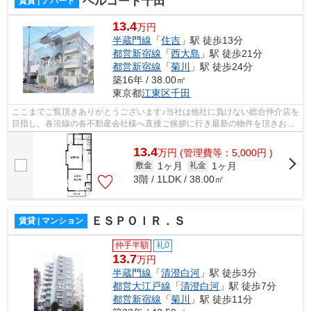
ベルコート千田
賃貸 | アパート
13.4
万円
半蔵門線
「
住吉
」駅 徒歩13分
都営新宿線
「
西大島
」駅 徒歩21分
都営新宿線
「
菊川
」駅 徒歩24分
築16年 / 38.00㎡
東京都
江東区
千田
ここまでご覧頂きありがとうございます♪当社は他社に負けない総合仲介店を
目指し、各沿線の各不動産会社様へ直接ご挨拶に行き最新の物件を頂きお客
様へ提供しております！最新の情報は...
13.4
万
円
(管理費等：5,000円 )
1ヶ月
1ヶ月
敷金
礼金
3階 / 1LDK / 38.00㎡
ＥＳＰＯＩＲ．Ｓ
賃貸 | マンション
仲手半額
礼0
13.7
万円
半蔵門線
「
清澄白河
」駅 徒歩3分
都営大江戸線
「
清澄白河
」駅 徒歩7分
都営新宿線
「
菊川
」駅 徒歩11分