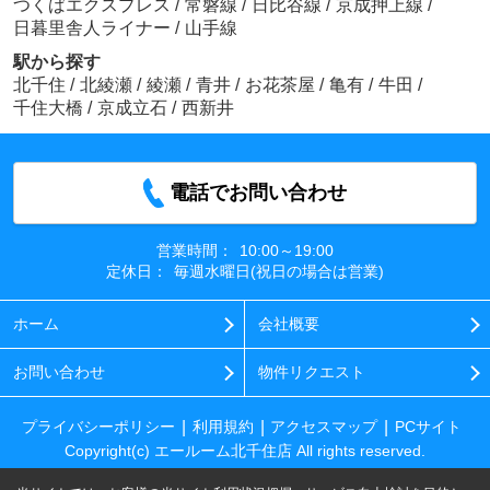
つくばエクスプレス
/
常磐線
/
日比谷線
/
京成押上線
/
日暮里舎人ライナー
/
山手線
駅から探す
北千住
/
北綾瀬
/
綾瀬
/
青井
/
お花茶屋
/
亀有
/
牛田
/
千住大橋
/
京成立石
/
西新井
電話でお問い合わせ
営業時間：
10:00～19:00
定休日：
毎週水曜日(祝日の場合は営業)
ホーム
会社概要
お問い合わせ
物件リクエスト
プライバシーポリシー
利用規約
アクセスマップ
PCサイト
Copyright(c) エールーム北千住店 All rights reserved.