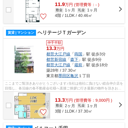
11.9
万
円
(管理費等：- )
1ヶ月
1ヶ月
敷金
礼金
4階 / 1LDK / 40.46㎡
ヘリテージＴガーデン
賃貸 | マンション
仲手半額
13.3
万円
都営大江戸線
「
両国
」駅 徒歩3分
都営新宿線
「
森下
」駅 徒歩9分
都営大江戸線
「
蔵前
」駅 徒歩18分
築28年 / 37.30㎡
東京都
墨田区
亀沢
１丁目
ここまでご覧頂きありがとうございます♪当社は他社に負けない総合仲介店を
目指し、各沿線の各不動産会社様へ直接ご挨拶に行き最新の物件を頂きお客
様へ提供しております！最新の情報は...
13.3
万
円
(管理費等：9,000円 )
2ヶ月
1ヶ月
敷金
礼金
3階 / 1LDK / 37.30㎡