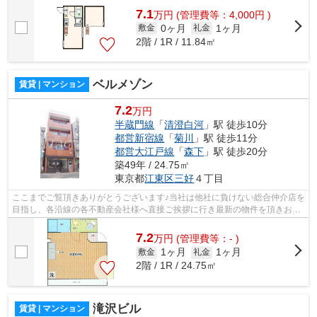
7.1
万
円
(管理費等：4,000円 )
0ヶ月
1ヶ月
敷金
礼金
2階 / 1R / 11.84㎡
ベルメゾン
賃貸 | マンション
7.2
万円
半蔵門線
「
清澄白河
」駅 徒歩10分
都営新宿線
「
菊川
」駅 徒歩11分
都営大江戸線
「
森下
」駅 徒歩20分
築49年 / 24.75㎡
東京都
江東区
三好
４丁目
ここまでご覧頂きありがとうございます♪当社は他社に負けない総合仲介店を
目指し、各沿線の各不動産会社様へ直接ご挨拶に行き最新の物件を頂きお客
様へ提供しております！最新の情報は...
7.2
万
円
(管理費等：- )
1ヶ月
1ヶ月
敷金
礼金
2階 / 1R / 24.75㎡
滝沢ビル
賃貸 | マンション