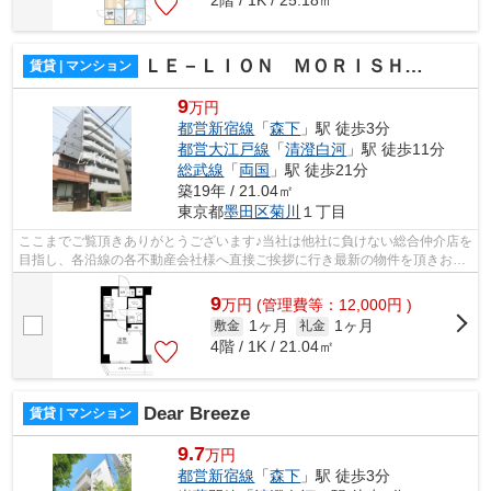
ＬＥ－ＬＩＯＮ ＭＯＲＩＳＨＩＴＡ ＥＬ ＶＩＥＮＴ ＥＡＲＴＨ
賃貸 | マンション
9
万円
都営新宿線
「
森下
」駅 徒歩3分
都営大江戸線
「
清澄白河
」駅 徒歩11分
総武線
「
両国
」駅 徒歩21分
築19年 / 21.04㎡
東京都
墨田区
菊川
１丁目
ここまでご覧頂きありがとうございます♪当社は他社に負けない総合仲介店を
目指し、各沿線の各不動産会社様へ直接ご挨拶に行き最新の物件を頂きお客
様へ提供しております！最新の情報は...
9
万
円
(管理費等：12,000円 )
1ヶ月
1ヶ月
敷金
礼金
4階 / 1K / 21.04㎡
Dear Breeze
賃貸 | マンション
9.7
万円
都営新宿線
「
森下
」駅 徒歩3分