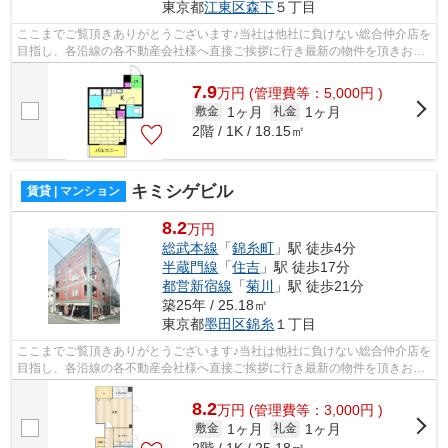
東京都
江東区
森下
５丁目
ここまでご覧頂きありがとうございます♪当社は他社に負けない総合仲介店を
目指し、各沿線の各不動産会社様へ直接ご挨拶に行き最新の物件を頂きお客
様へ提供しております！最新の情報は...
7.9
万
円
(管理費等：5,000円 )
1ヶ月
1ヶ月
敷金
礼金
2階 / 1K / 18.15㎡
キミシゲビル
賃貸 | マンション
8.2
万円
総武本線
「
錦糸町
」駅 徒歩4分
半蔵門線
「
住吉
」駅 徒歩17分
都営新宿線
「
菊川
」駅 徒歩21分
築25年 / 25.18㎡
東京都
墨田区
錦糸
１丁目
ここまでご覧頂きありがとうございます♪当社は他社に負けない総合仲介店を
目指し、各沿線の各不動産会社様へ直接ご挨拶に行き最新の物件を頂きお客
様へ提供しております！最新の情報は...
8.2
万
円
(管理費等：3,000円 )
1ヶ月
1ヶ月
敷金
礼金
2階 / 1K / 25.18㎡