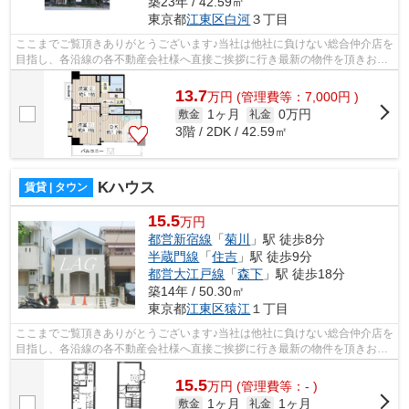
築23年 / 42.59㎡
東京都
江東区
白河
３丁目
ここまでご覧頂きありがとうございます♪当社は他社に負けない総合仲介店を
目指し、各沿線の各不動産会社様へ直接ご挨拶に行き最新の物件を頂きお客
様へ提供しております！最新の情報は...
13.7
万
円
(管理費等：7,000円 )
1ヶ月
0万円
敷金
礼金
3階 / 2DK / 42.59㎡
Kハウス
賃貸 | タウン
15.5
万円
都営新宿線
「
菊川
」駅 徒歩8分
半蔵門線
「
住吉
」駅 徒歩9分
都営大江戸線
「
森下
」駅 徒歩18分
築14年 / 50.30㎡
東京都
江東区
猿江
１丁目
ここまでご覧頂きありがとうございます♪当社は他社に負けない総合仲介店を
目指し、各沿線の各不動産会社様へ直接ご挨拶に行き最新の物件を頂きお客
様へ提供しております！最新の情報は...
15.5
万
円
(管理費等：- )
1ヶ月
1ヶ月
敷金
礼金