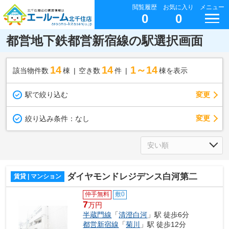
閲覧履歴
お気に入り
メニュー
0
0
都営地下鉄都営新宿線の駅選択画面
14
14
1～14
該当物件数
棟
空き数
件
棟を表示
駅で絞り込む
変更
変更
絞り込み条件：
なし
ダイヤモンドレジデンス白河第二
賃貸 | マンション
仲手無料
敷0
7
万円
半蔵門線
「
清澄白河
」駅 徒歩6分
都営新宿線
「
菊川
」駅 徒歩12分