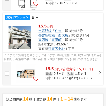
1-2階 / 2DK / 50.30㎡
Ｂ＋
賃貸 | マンション
15.5
万円
半蔵門線
「
住吉
」駅 徒歩15分
都営新宿線
「
西大島
」駅 徒歩17分
東西線
「
東陽町
」駅 徒歩22分
築1年未満 / 43.50㎡
東京都
江東区
北砂
１丁目
ここまでご覧頂きありがとうございます♪当社は他社に負けない総合仲介店を
目指し、各沿線の各不動産会社様へ直接ご挨拶に行き最新の物件を頂きお客
様へ提供しております！最新の情報は...
15.5
万
円
(管理費等：5,000円 )
0.5ヶ月
1.5ヶ月
敷金
礼金
2階 / 1LDK＋1S(納戸) / 43.50㎡
14
14
1～14
該当物件数
棟
空き数
件
棟を表示