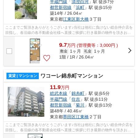
半蔵門線
「
清澄白河
」駅 徒歩7分
都営新宿線
「
浜町
」駅 徒歩15分
築14年 / 26.04㎡
東京都
江東区
新大橋
３丁目
ここまでご覧頂きありがとうございます♪当社は他社に負けない総合仲介店を
目指し、各沿線の各不動産会社様へ直接ご挨拶に行き最新の物件を頂きお客
様へ提供しております！最新の情報は...
9.7
万
円
(管理費等：3,000円 )
1ヶ月
1ヶ月
敷金
礼金
1階 / 1R / 26.04㎡
ワコーレ錦糸町マンション
賃貸 | マンション
11.9
万円
総武本線
「
錦糸町
」駅 徒歩5分
半蔵門線
「
住吉
」駅 徒歩11分
都営新宿線
「
菊川
」駅 徒歩13分
築48年 / 40.46㎡
東京都
墨田区
江東橋
２丁目
ここまでご覧頂きありがとうございます♪当社は他社に負けない総合仲介店を
目指し、各沿線の各不動産会社様へ直接ご挨拶に行き最新の物件を頂きお客
様へ提供しております！最新の情報は...