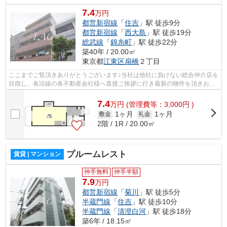
7.4
万円
都営新宿線
「
住吉
」駅 徒歩9分
都営新宿線
「
西大島
」駅 徒歩19分
総武線
「
錦糸町
」駅 徒歩22分
築40年 / 20.00㎡
東京都
江東区
扇橋
２丁目
ここまでご覧頂きありがとうございます♪当社は他社に負けない総合仲介店を
目指し、各沿線の各不動産会社様へ直接ご挨拶に行き最新の物件を頂きお客
様へ提供しております！最新の情報は...
7.4
万
円
(管理費等：3,000円 )
1ヶ月
1ヶ月
敷金
礼金
2階 / 1R / 20.00㎡
プルームレスト
賃貸 | マンション
仲手無料
仲手半額
7.9
万円
都営新宿線
「
菊川
」駅 徒歩5分
半蔵門線
「
住吉
」駅 徒歩10分
半蔵門線
「
清澄白河
」駅 徒歩18分
築6年 / 18.15㎡