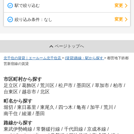
駅で絞り込む
変更
変更
絞り込み条件：
なし
ページトップへ
北千住の賃貸｜エールーム北千住店
>
(賃貸)路線・駅から探す
>
都営地下鉄都
営新宿線の賃貸
市区町村から探す
足立区
/
葛飾区
/
荒川区
/
松戸市
/
墨田区
/
草加市
/
柏市
/
台東区
/
越谷市
/
北区
町名から探す
堀切
/
東日暮里
/
東尾久
/
四つ木
/
亀有
/
加平
/
荒川
/
南千住
/
綾瀬
/
墨田
路線から探す
東武伊勢崎線
/
常磐緩行線
/
千代田線
/
京成本線
/