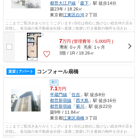
都営大江戸線
「
森下
」駅 徒歩14分
築23年 / 18.26㎡
東京都
江東区
白河
２丁目
ここまでご覧頂きありがとうございます♪当社は他社に負けない総合仲介店を
目指し、各沿線の各不動産会社様へ直接ご挨拶に行き最新の物件を頂きお客
様へ提供しております！最新の情報は...
7
万
円
(管理費等：5,000円 )
0ヶ月
1ヶ月
敷金
礼金
3階 / 1R / 18.26㎡
コンフォール扇橋
賃貸 | アパート
敷0
7.1
万円
半蔵門線
「
住吉
」駅 徒歩8分
都営新宿線
「
西大島
」駅 徒歩16分
都営新宿線
「
菊川
」駅 徒歩22分
築9年 / 11.84㎡
東京都
江東区
扇橋
３丁目
ここまでご覧頂きありがとうございます♪当社は他社に負けない総合仲介店を
目指し、各沿線の各不動産会社様へ直接ご挨拶に行き最新の物件を頂きお客
様へ提供しております！最新の情報は...