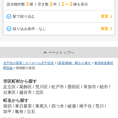
3
3
1～3
該当物件数
棟
空き数
件
棟を表示
駅で絞り込む
変更
変更
絞り込み条件：
なし
ページトップへ
北千住の賃貸｜エールーム北千住店
>
(賃貸)路線・駅から探す
>
東武鉄道東武
野田線
>
新柏駅の賃貸
市区町村から探す
足立区
/
葛飾区
/
荒川区
/
松戸市
/
墨田区
/
草加市
/
柏市
/
台東区
/
越谷市
/
北区
町名から探す
堀切
/
東日暮里
/
東尾久
/
四つ木
/
綾瀬
/
南千住
/
荒川
/
加平
/
亀有
/
立石