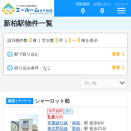
閲覧履歴
お気に入り
メニュー
0
0
新柏駅物件一覧
3
3
1～3
該当物件数
棟
空き数
件
棟を表示
駅で絞り込む
変更
変更
絞り込み条件：
なし
シャーロット柏
賃貸 | アパート
仲手無料
敷0
5.8
万円
常磐緩行線
「
南柏
」駅 徒歩6分
東武野田線
「
新柏
」駅 徒歩21分