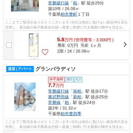
常磐緩行線
「
柏
」駅 徒歩29分
築10年 / 26.08㎡
千葉県
柏市
豊町
１丁目
ここまでご覧頂きありがとうございます♪当社は他社に負けない総合仲介店を
目指し、各沿線の各不動産会社様へ直接ご挨拶に行き最新の物件を頂きお客
様へ提供しております！最新の情報は...
5.8
万
円
(管理費等：3,000円 )
0万円
1ヶ月
敷金
礼金
1階 / 1K / 26.08㎡
グランパラディソ
賃貸 | アパート
仲手無料
敷0
礼0
7.7
万円
常磐緩行線
「
南柏
」駅 徒歩17分
東武野田線
「
新柏
」駅 徒歩25分
常磐線
「
柏
」駅 徒歩24分
築2年 / 31.32㎡
千葉県
柏市
豊四季
ここまでご覧頂きありがとうございます♪当社は他社に負けない総合仲介店を
目指し、各沿線の各不動産会社様へ直接ご挨拶に行き最新の物件を頂きお客
様へ提供しております！最新の情報は...