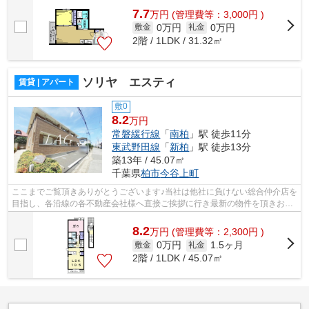
7.7
万
円
(管理費等：3,000円 )
0万円
0万円
敷金
礼金
2階 / 1LDK / 31.32㎡
ソリヤ エスティ
賃貸 | アパート
敷0
8.2
万円
常磐緩行線
「
南柏
」駅 徒歩11分
東武野田線
「
新柏
」駅 徒歩13分
築13年 / 45.07㎡
千葉県
柏市
今谷上町
ここまでご覧頂きありがとうございます♪当社は他社に負けない総合仲介店を
目指し、各沿線の各不動産会社様へ直接ご挨拶に行き最新の物件を頂きお客
様へ提供しております！最新の情報は...
8.2
万
円
(管理費等：2,300円 )
0万円
1.5ヶ月
敷金
礼金
2階 / 1LDK / 45.07㎡