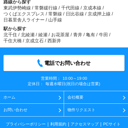
路線から探す
東武伊勢崎線
/
常磐緩行線
/
千代田線
/
京成本線
/
つくばエクスプレス
/
常磐線
/
日比谷線
/
京成押上線
/
日暮里舎人ライナー
/
山手線
駅から探す
北千住
/
北綾瀬
/
綾瀬
/
お花茶屋
/
青井
/
亀有
/
牛田
/
千住大橋
/
京成立石
/
西新井
電話でお問い合わせ
営業時間：
10:00～19:00
定休日：
毎週水曜日(祝日の場合は営業)
ホーム
会社概要
お問い合わせ
物件リクエスト
プライバシーポリシー
利用規約
アクセスマップ
PCサイト