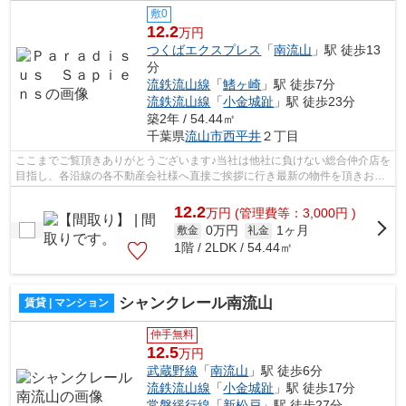
敷0
12.2
万円
つくばエクスプレス
「
南流山
」駅 徒歩13
分
流鉄流山線
「
鰭ヶ崎
」駅 徒歩7分
流鉄流山線
「
小金城趾
」駅 徒歩23分
築2年 / 54.44㎡
千葉県
流山市
西平井
２丁目
ここまでご覧頂きありがとうございます♪当社は他社に負けない総合仲介店を
目指し、各沿線の各不動産会社様へ直接ご挨拶に行き最新の物件を頂きお客
様へ提供しております！最新の情報は...
12.2
万
円
(管理費等：3,000円 )
0万円
1ヶ月
敷金
礼金
1階 / 2LDK / 54.44㎡
シャンクレール南流山
賃貸 | マンション
仲手無料
12.5
万円
武蔵野線
「
南流山
」駅 徒歩6分
流鉄流山線
「
小金城趾
」駅 徒歩17分
常磐緩行線
「
新松戸
」駅 徒歩27分