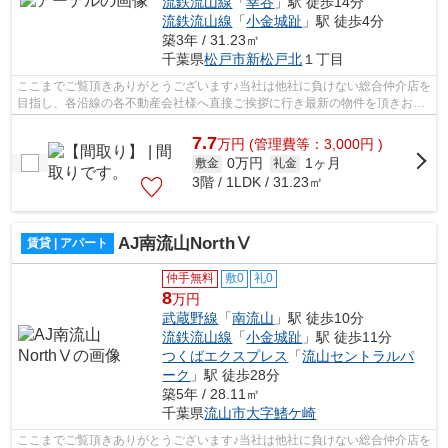
流鉄流山線
「
幸谷
」駅 徒歩14分
流鉄流山線
「
小金城趾
」駅 徒歩4分
築3年 / 31.23㎡
千葉県
松戸市
新松戸北
１丁目
ここまでご覧頂きありがとうございます♪当社は他社に負けない総合仲介店を
目指し、各沿線の各不動産会社様へ直接ご挨拶に行き最新の物件を頂きお客
様へ提供しております！最新の情報は...
7.7
万
円
(管理費等：3,000円 )
0万円
1ヶ月
敷金
礼金
3階 / 1LDK / 31.23㎡
AJ南流山NorthⅤ
賃貸 | アパート
仲手無料
敷0
礼0
8
万円
武蔵野線
「
南流山
」駅 徒歩10分
流鉄流山線
「
小金城趾
」駅 徒歩11分
つくばエクスプレス
「
流山セントラルパ
ーク
」駅 徒歩28分
築5年 / 28.11㎡
千葉県
流山市
大字鰭ケ崎
ここまでご覧頂きありがとうございます♪当社は他社に負けない総合仲介店を