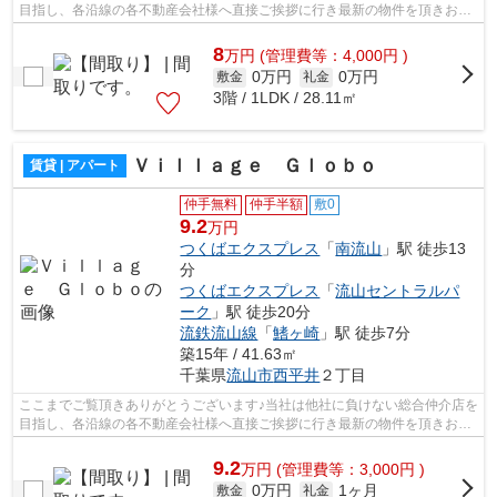
目指し、各沿線の各不動産会社様へ直接ご挨拶に行き最新の物件を頂きお客
様へ提供しております！最新の情報は...
8
万
円
(管理費等：4,000円 )
0万円
0万円
敷金
礼金
3階 / 1LDK / 28.11㎡
Ｖｉｌｌａｇｅ Ｇｌｏｂｏ
賃貸 | アパート
仲手無料
仲手半額
敷0
9.2
万円
つくばエクスプレス
「
南流山
」駅 徒歩13
分
つくばエクスプレス
「
流山セントラルパ
ーク
」駅 徒歩20分
流鉄流山線
「
鰭ヶ崎
」駅 徒歩7分
築15年 / 41.63㎡
千葉県
流山市
西平井
２丁目
ここまでご覧頂きありがとうございます♪当社は他社に負けない総合仲介店を
目指し、各沿線の各不動産会社様へ直接ご挨拶に行き最新の物件を頂きお客
様へ提供しております！最新の情報は...
9.2
万
円
(管理費等：3,000円 )
0万円
1ヶ月
敷金
礼金