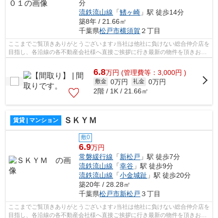
分
流鉄流山線
「
鰭ヶ崎
」駅 徒歩14分
築8年 / 21.66㎡
千葉県
松戸市
横須賀
２丁目
ここまでご覧頂きありがとうございます♪当社は他社に負けない総合仲介店を
目指し、各沿線の各不動産会社様へ直接ご挨拶に行き最新の物件を頂きお客
様へ提供しております！最新の情報は...
6.8
万
円
(管理費等：3,000円 )
0万円
0万円
敷金
礼金
2階 / 1K / 21.66㎡
ＳＫＹＭ
賃貸 | マンション
敷0
6.9
万円
常磐緩行線
「
新松戸
」駅 徒歩7分
流鉄流山線
「
幸谷
」駅 徒歩9分
流鉄流山線
「
小金城趾
」駅 徒歩20分
築20年 / 28.28㎡
千葉県
松戸市
新松戸
３丁目
ここまでご覧頂きありがとうございます♪当社は他社に負けない総合仲介店を
目指し、各沿線の各不動産会社様へ直接ご挨拶に行き最新の物件を頂きお客