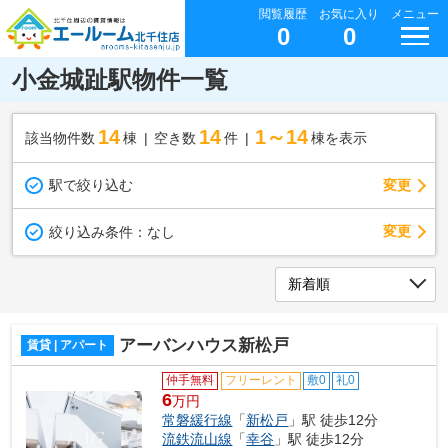
閲覧履歴
お気に入り
メニュー
0
0
小金城趾駅物件一覧
14
14
1～14
該当物件数
棟
空き数
件
棟を表示
駅で絞り込む
変更
変更
絞り込み条件：
なし
アーバンハウス新松戸
賃貸 | アパート
仲手無料
フリーレント
敷0
礼0
6
万円
常磐緩行線
「
新松戸
」駅 徒歩12分
流鉄流山線
「
幸谷
」駅 徒歩12分