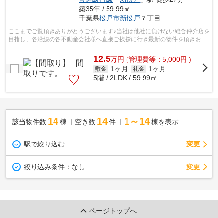
築35年 / 59.99㎡
千葉県
松戸市
新松戸
７丁目
ここまでご覧頂きありがとうございます♪当社は他社に負けない総合仲介店を
目指し、各沿線の各不動産会社様へ直接ご挨拶に行き最新の物件を頂きお客
様へ提供しております！最新の情報は...
12.5
万
円
(管理費等：5,000円 )
1ヶ月
1ヶ月
敷金
礼金
5階 / 2LDK / 59.99㎡
14
14
1～14
該当物件数
棟
空き数
件
棟を表示
駅で絞り込む
変更
変更
絞り込み条件：
なし
ページトップへ