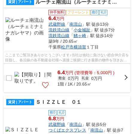
ルーチェ南流山（ルーチェミナミナガレヤマ）
賃貸 | アパート
仲手無料
フリーレント
敷0
礼0
6.4
万円
武蔵野線
「
南流山
」駅 徒歩13分
流鉄流山線
「
小金城趾
」駅 徒歩7分
流鉄流山線
「
鰭ヶ崎
」駅 徒歩14分
築9年 / 20.65㎡
千葉県
松戸市
横須賀
１丁目
ここまでご覧頂きありがとうございます♪当社は他社に負けない総合仲介店を
目指し、各沿線の各不動産会社様へ直接ご挨拶に行き最新の物件を頂きお客
様へ提供しております！最新の情報は...
6.4
万
円
(管理費等：5,000円 )
0万円
0万円
敷金
礼金
1階 / 1K / 20.65㎡
ＳＩＺＺＬＥ ０１
賃貸 | アパート
敷0
礼0
6.8
万円
武蔵野線
「
南流山
」駅 徒歩5分
つくばエクスプレス
「
南流山
」駅 徒歩7