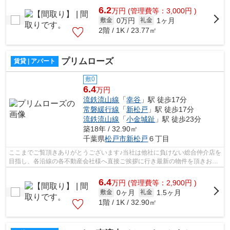
6.2
万
円
(管理費等：3,000円 )
0万円
1ヶ月
敷金
礼金
2階 / 1K / 23.77㎡
プリムローズ
賃貸 | アパート
敷0
6.4
万円
流鉄流山線
「
幸谷
」駅 徒歩17分
常磐緩行線
「
新松戸
」駅 徒歩17分
流鉄流山線
「
小金城趾
」駅 徒歩23分
築18年 / 32.90㎡
千葉県
松戸市
新松戸
６丁目
ここまでご覧頂きありがとうございます♪当社は他社に負けない総合仲介店を
目指し、各沿線の各不動産会社様へ直接ご挨拶に行き最新の物件を頂きお客
様へ提供しております！最新の情報は...
6.4
万
円
(管理費等：2,900円 )
0ヶ月
1.5ヶ月
敷金
礼金
1階 / 1K / 32.90㎡