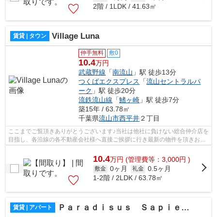
2階 / 1LDK / 41.63㎡
Village Luna
賃貸 | タウン
仲手無料
敷0
10.4
万円
武蔵野線
「
南流山
」駅 徒歩13分
つくばエクスプレス
「
流山セントラルパ
ーク
」駅 徒歩20分
流鉄流山線
「
鰭ヶ崎
」駅 徒歩7分
築15年 / 63.78㎡
千葉県
流山市
西平井
２丁目
ここまでご覧頂きありがとうございます♪当社は他社に負けない総合仲介店を
目指し、各沿線の各不動産会社様へ直接ご挨拶に行き最新の物件を頂きお客
様へ提供しております！最新の情報は...
10.4
万
円
(管理費等：3,000円 )
0ヶ月
0.5ヶ月
敷金
礼金
1-2階 / 2LDK / 63.78㎡
Ｐａｒａｄｉｓｕｓ Ｓａｐｉｅｎｓ
賃貸 | アパート