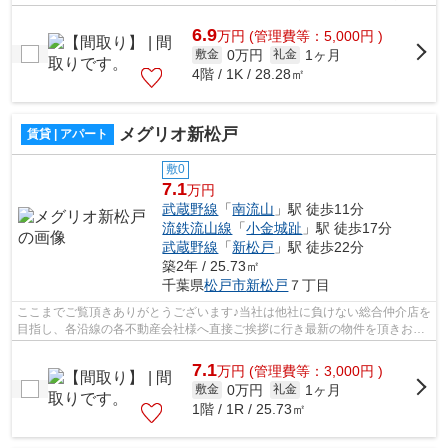
様へ提供しております！最新の情報は...
6.9
万
円
(管理費等：5,000円 )
0万円
1ヶ月
敷金
礼金
4階 / 1K / 28.28㎡
メグリオ新松戸
賃貸 | アパート
敷0
7.1
万円
武蔵野線
「
南流山
」駅 徒歩11分
流鉄流山線
「
小金城趾
」駅 徒歩17分
武蔵野線
「
新松戸
」駅 徒歩22分
築2年 / 25.73㎡
千葉県
松戸市
新松戸
７丁目
ここまでご覧頂きありがとうございます♪当社は他社に負けない総合仲介店を
目指し、各沿線の各不動産会社様へ直接ご挨拶に行き最新の物件を頂きお客
様へ提供しております！最新の情報は...
7.1
万
円
(管理費等：3,000円 )
0万円
1ヶ月
敷金
礼金
1階 / 1R / 25.73㎡