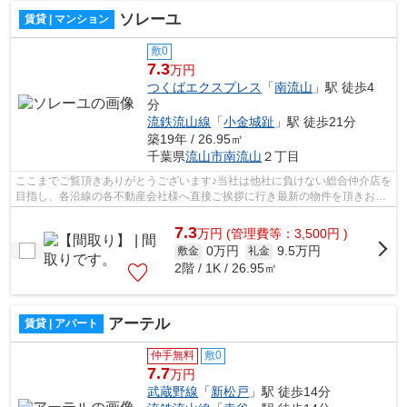
ソレーユ
賃貸 | マンション
敷0
7.3
万円
つくばエクスプレス
「
南流山
」駅 徒歩4
分
流鉄流山線
「
小金城趾
」駅 徒歩21分
築19年 / 26.95㎡
千葉県
流山市
南流山
２丁目
ここまでご覧頂きありがとうございます♪当社は他社に負けない総合仲介店を
目指し、各沿線の各不動産会社様へ直接ご挨拶に行き最新の物件を頂きお客
様へ提供しております！最新の情報は...
7.3
万
円
(管理費等：3,500円 )
0万円
9.5万円
敷金
礼金
2階 / 1K / 26.95㎡
アーテル
賃貸 | アパート
仲手無料
敷0
7.7
万円
武蔵野線
「
新松戸
」駅 徒歩14分