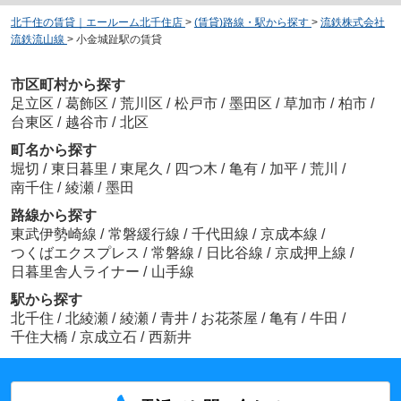
北千住の賃貸｜エールーム北千住店
>
(賃貸)路線・駅から探す
>
流鉄株式会社
流鉄流山線
>
小金城趾駅の賃貸
市区町村から探す
足立区
/
葛飾区
/
荒川区
/
松戸市
/
墨田区
/
草加市
/
柏市
/
台東区
/
越谷市
/
北区
町名から探す
堀切
/
東日暮里
/
東尾久
/
四つ木
/
亀有
/
加平
/
荒川
/
南千住
/
綾瀬
/
墨田
路線から探す
東武伊勢崎線
/
常磐緩行線
/
千代田線
/
京成本線
/
つくばエクスプレス
/
常磐線
/
日比谷線
/
京成押上線
/
日暮里舎人ライナー
/
山手線
駅から探す
北千住
/
北綾瀬
/
綾瀬
/
青井
/
お花茶屋
/
亀有
/
牛田
/
千住大橋
/
京成立石
/
西新井