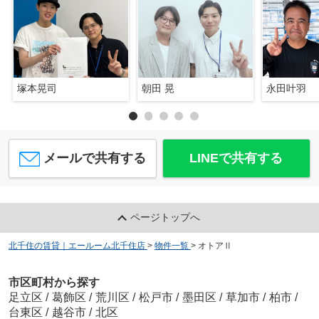
塚本晃司
朝田 晃
永田叶羽
メールで共有する
LINEで共有する
ページトップへ
北千住の賃貸｜エールーム北千住店
>
物件一覧
>
オトアⅡ
市区町村から探す
足立区
/
葛飾区
/
荒川区
/
松戸市
/
墨田区
/
草加市
/
柏市
/
台東区
/
越谷市
/
北区