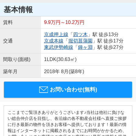
基本情報
賃料
9.9万円～10.2万円
京成押上線
「
四ツ木
」駅 徒歩13分
交通
京成本線
「
堀切菖蒲園
」駅 徒歩17分
東武伊勢崎線
「
鐘ヶ淵
」駅 徒歩27分
間取り(面積)
1LDK(30.63㎡)
築年月
2018年 8月(築8年)
お問い合わせ(無料)
ここまでご覧頂きありがとうございます♪当社は他社に負けな
い総合仲介店を目指し、各沿線の各不動産会社様へ直接ご挨拶
に行き最新の物件を頂きお客様へ提供しております！最新の情
報はインターネットに掲載されるまでにお時間がかかるため、