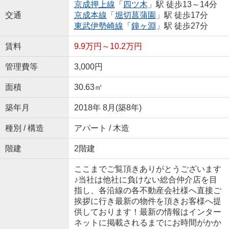
京成押上線
「
四ツ木
」駅 徒歩13～14分
交通
京成本線
「
堀切菖蒲園
」駅 徒歩17分
東武伊勢崎線
「
鐘ヶ淵
」駅 徒歩27分
賃料
9.9万円～10.2万円
管理費等
3,000円
面積
30.63㎡
築年月
2018年 8月(築8年)
種別 / 構造
アパート / 木造
階建
2階建
ここまでご覧頂きありがとうございます
♪当社は他社に負けない総合仲介店を目
指し、各沿線の各不動産会社様へ直接ご
挨拶に行き最新の物件を頂きお客様へ提
供しております！最新の情報はインター
ネットに掲載されるまでにお時間がかか