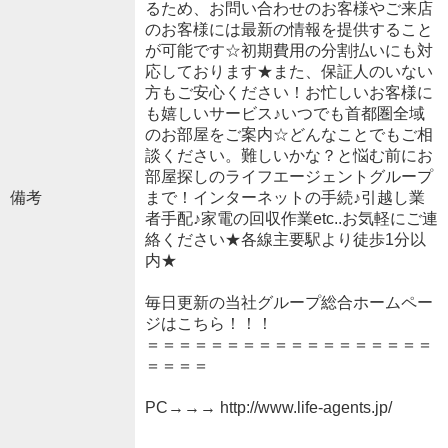
るため、お問い合わせのお客様やご来店
のお客様には最新の情報を提供すること
が可能です☆初期費用の分割払いにも対
応しております★また、保証人のいない
方もご安心ください！お忙しいお客様に
も嬉しいサービス♪いつでも首都圏全域
のお部屋をご案内☆どんなことでもご相
談ください。難しいかな？と悩む前にお
部屋探しのライフエージェントグループ
備考
まで！インターネットの手続♪引越し業
者手配♪家電の回収作業etc..お気軽にご連
絡ください★各線主要駅より徒歩1分以
内★
毎日更新の当社グループ総合ホームペー
ジはこちら！！！
＝＝＝＝＝＝＝＝＝＝＝＝＝＝＝＝＝＝
＝＝＝＝
PC→→→ http://www.life-agents.jp/