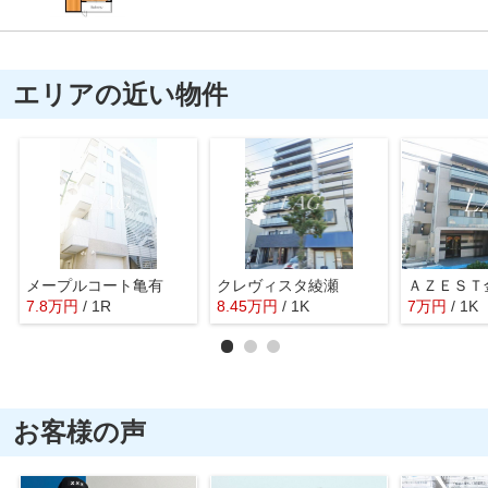
エリアの近い物件
メープルコート亀有
クレヴィスタ綾瀬
ＡＺＥＳＴ
7.8
万
円
/ 1R
8.45
万
円
/ 1K
7
万
円
/ 1K
お客様の声