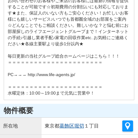
お問い合わせのお客様やご来店のお客様には最新の情報を提供
することが可能です☆初期費用の分割払いにも対応しておりま
す★また、保証人のいない方もご安心ください！お忙しいお客
様にも嬉しいサービス♪いつでも首都圏全域のお部屋をご案内
☆どんなことでもご相談ください。難しいかな？と悩む前にお
部屋探しのライフエージェントグループまで！インターネット
の手続♪引越し業者手配♪家電の回収作業etc..お気軽にご連絡く
ださい★各線主要駅より徒歩1分以内★
毎日更新の当社グループ総合ホームページはこちら！！！
＝＝＝＝＝＝＝＝＝＝＝＝＝＝＝＝＝＝＝＝＝＝
PC→→→ http://www.life-agents.jp/
＝＝＝＝＝＝＝＝＝＝＝＝＝＝＝＝＝＝＝＝＝＝
水曜定休：10:00～19:00まで元気に営業中！
物件概要
所在地
東京都
葛飾区
堀切
１丁目