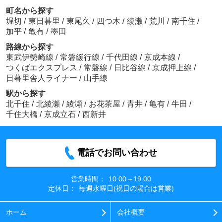
町名から探す
堀切
/
東日暮里
/
東尾久
/
四つ木
/
綾瀬
/
荒川
/
南千住
/
加平
/
亀有
/
墨田
路線から探す
東武伊勢崎線
/
常磐緩行線
/
千代田線
/
京成本線
/
つくばエクスプレス
/
常磐線
/
日比谷線
/
京成押上線
/
日暮里舎人ライナー
/
山手線
駅から探す
北千住
/
北綾瀬
/
綾瀬
/
お花茶屋
/
青井
/
亀有
/
牛田
/
千住大橋
/
京成立石
/
西新井
電話でお問い合わせ
営業時間：
10:00～19:00
定休日：
毎週水曜日(祝日の場合は営業)
ホーム
会社概要