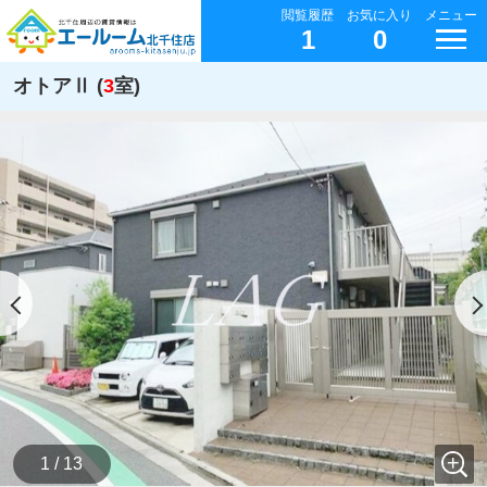
閲覧履歴
お気に入り
メニュー
1
0
オトアⅡ (
3
室)
1 / 13