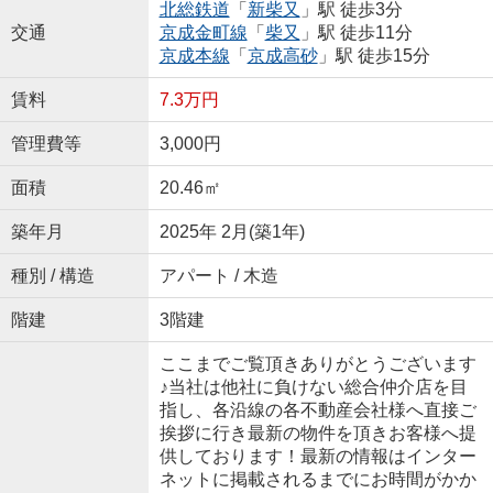
北総鉄道
「
新柴又
」駅 徒歩3分
交通
京成金町線
「
柴又
」駅 徒歩11分
京成本線
「
京成高砂
」駅 徒歩15分
賃料
7.3万円
管理費等
3,000円
面積
20.46㎡
築年月
2025年 2月(築1年)
種別 / 構造
アパート / 木造
階建
3階建
ここまでご覧頂きありがとうございます
♪当社は他社に負けない総合仲介店を目
指し、各沿線の各不動産会社様へ直接ご
挨拶に行き最新の物件を頂きお客様へ提
供しております！最新の情報はインター
ネットに掲載されるまでにお時間がかか