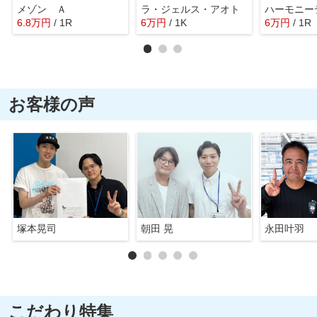
メゾン Ａ
ラ・ジェルス・アオト
6.8
万
円
/ 1R
6
万
円
/ 1K
6
万
円
/ 1R
お客様の声
塚本晃司
朝田 晃
永田叶羽
こだわり特集