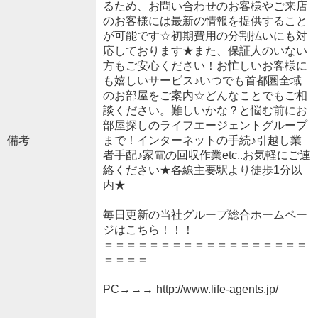
るため、お問い合わせのお客様やご来店
のお客様には最新の情報を提供すること
が可能です☆初期費用の分割払いにも対
応しております★また、保証人のいない
方もご安心ください！お忙しいお客様に
も嬉しいサービス♪いつでも首都圏全域
のお部屋をご案内☆どんなことでもご相
談ください。難しいかな？と悩む前にお
部屋探しのライフエージェントグループ
備考
まで！インターネットの手続♪引越し業
者手配♪家電の回収作業etc..お気軽にご連
絡ください★各線主要駅より徒歩1分以
内★
毎日更新の当社グループ総合ホームペー
ジはこちら！！！
＝＝＝＝＝＝＝＝＝＝＝＝＝＝＝＝＝＝
＝＝＝＝
PC→→→ http://www.life-agents.jp/