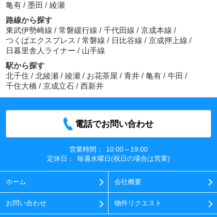
亀有
/
墨田
/
綾瀬
路線から探す
東武伊勢崎線
/
常磐緩行線
/
千代田線
/
京成本線
/
つくばエクスプレス
/
常磐線
/
日比谷線
/
京成押上線
/
日暮里舎人ライナー
/
山手線
駅から探す
北千住
/
北綾瀬
/
綾瀬
/
お花茶屋
/
青井
/
亀有
/
牛田
/
千住大橋
/
京成立石
/
西新井
電話でお問い合わせ
営業時間：
10:00～19:00
定休日：
毎週水曜日(祝日の場合は営業)
ホーム
会社概要
お問い合わせ
物件リクエスト