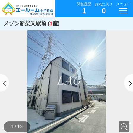
閲覧履歴
お気に入り
メニュー
1
0
メゾン新柴又駅前 (
1
室)
1 / 13