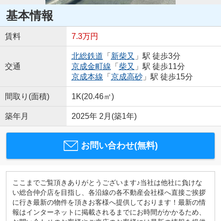
基本情報
賃料
7.3万円
北総鉄道
「
新柴又
」駅 徒歩3分
交通
京成金町線
「
柴又
」駅 徒歩11分
京成本線
「
京成高砂
」駅 徒歩15分
間取り(面積)
1K(20.46㎡)
築年月
2025年 2月(築1年)
お問い合わせ(無料)
ここまでご覧頂きありがとうございます♪当社は他社に負けな
い総合仲介店を目指し、各沿線の各不動産会社様へ直接ご挨拶
に行き最新の物件を頂きお客様へ提供しております！最新の情
報はインターネットに掲載されるまでにお時間がかかるため、