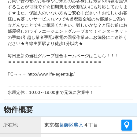
お問い合わせのお客様やご来店のお客様には最新の情報を提供
することが可能です☆初期費用の分割払いにも対応しておりま
す★また、保証人のいない方もご安心ください！お忙しいお客
様にも嬉しいサービス♪いつでも首都圏全域のお部屋をご案内
☆どんなことでもご相談ください。難しいかな？と悩む前にお
部屋探しのライフエージェントグループまで！インターネット
の手続♪引越し業者手配♪家電の回収作業etc..お気軽にご連絡く
ださい★各線主要駅より徒歩1分以内★
毎日更新の当社グループ総合ホームページはこちら！！！
＝＝＝＝＝＝＝＝＝＝＝＝＝＝＝＝＝＝＝＝＝＝
PC→→→ http://www.life-agents.jp/
＝＝＝＝＝＝＝＝＝＝＝＝＝＝＝＝＝＝＝＝＝＝
水曜定休：10:00～19:00まで元気に営業中！
物件概要
所在地
東京都
葛飾区
柴又
４丁目