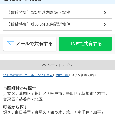
【賃貸特集】築5年以内新築・築浅
【賃貸特集】徒歩5分以内駅近物件
メールで共有する
LINEで共有する
ページトップへ
北千住の賃貸｜エールーム北千住店
>
物件一覧
>
メゾン新柴又駅前
市区町村から探す
足立区
/
葛飾区
/
荒川区
/
松戸市
/
墨田区
/
草加市
/
柏市
/
台東区
/
越谷市
/
北区
町名から探す
堀切
/
東日暮里
/
東尾久
/
四つ木
/
荒川
/
南千住
/
加平
/