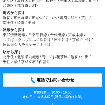
足立区
/
葛飾区
/
荒川区
/
松戸市
/
墨田区
/
草加市
/
柏市
/
台東区
/
越谷市
/
北区
町名から探す
堀切
/
東日暮里
/
東尾久
/
四つ木
/
亀有
/
加平
/
荒川
/
南千住
/
綾瀬
/
墨田
路線から探す
東武伊勢崎線
/
常磐緩行線
/
千代田線
/
京成本線
/
つくばエクスプレス
/
常磐線
/
日比谷線
/
京成押上線
/
日暮里舎人ライナー
/
山手線
駅から探す
北千住
/
北綾瀬
/
綾瀬
/
青井
/
お花茶屋
/
亀有
/
牛田
/
千住大橋
/
京成立石
/
西新井
電話でお問い合わせ
営業時間：
10:00～19:00
定休日：
毎週水曜日(祝日の場合は営業)