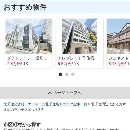
おすすめ物件
グランシャレー堀切菖蒲園Ⅱ
アレグレット千住宿
ジュネスド
7.3万円
/ 1K
8.5万円
/ 1K
6.15万円
/ 
ページトップへ
北千住の賃貸｜エールーム北千住店
>
ブログ記事一覧
>
北千住周辺にあるおす
すめのランチスポット2選
市区町村から探す